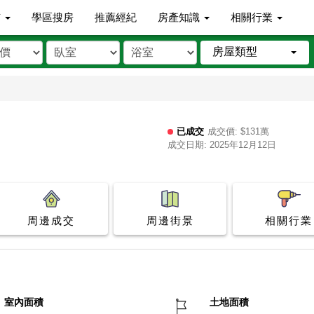
市
學區搜房
推薦經紀
房產知識
相關行業
房屋類型
已成交
成交價: $131萬
成交日期: 2025年12月12日
周邊成交
周邊街景
相關行業
室內面積
土地面積