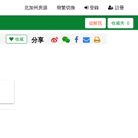
北加州房源
簡繁切換
登錄
註冊
提醒我
收藏夾:
0
收藏
分享