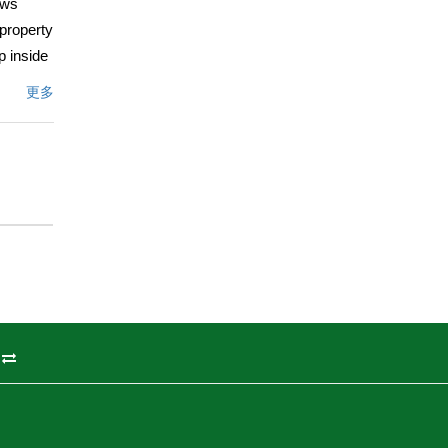
ews
 property
p inside
 updated
更多
 a
unded by
asy city
文描述
州