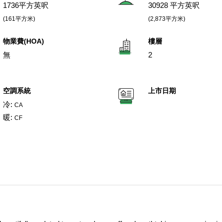
1736平方英呎
30928 平方英呎
(161平方米)
(2,873平方米)
物業費(HOA)
樓層
無
2
空調系統
上市日期
冷:
CA
暖:
CF