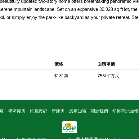
is beautifully updated two-story home offers breathtaking panoramic vi
 serene mountain landscape. Set on an expansive 30,928 sq ft lot, the
ol, or simply enjoy the park-like backyard as your private retreat. Ste
rn, clean design. Recent upgrades include new central air and heating,
ures and tasteful finishes throughout. The upstairs family room features
ht, and spectacular views- perfect for relaxing or entertaining. Surro
s tranquil haven offers neary hiking trails, peace, and privacy with e
ce, style, and endless potential.
價格
面積單價
中
$131萬
755/平方尺
頁
學區搜房
推薦經紀
新建房
房產知識
關於我們
切換至北加