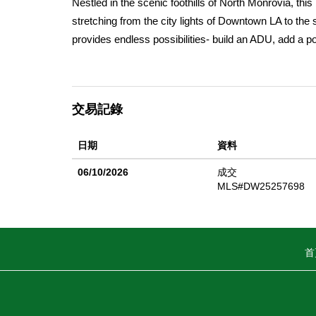
Nestled in the scenic foothills of North Monrovia, th
stretching from the city lights of Downtown LA to the
provides endless possibilities- build an ADU, add a po
to discover a bright and inviting interior with a mode
electrical and plumbing systems, stylish lighting fixt
charming wood-burning fireplace, abundant natural lig
交易記錄
nature yet close to Monrovia's charming downtown, thi
access. Experience the best of foothill living with spa
日期
資料
06/10/2026
成交
MLS#DW25257698
首