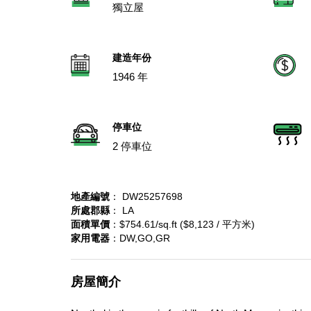
獨立屋
建造年份
1946 年
停車位
2 停車位
地產編號
： DW25257698
所處郡縣
： LA
面積單價
：$754.61/sq.ft ($8,123 / 平方米)
家用電器
：DW,GO,GR
房屋簡介