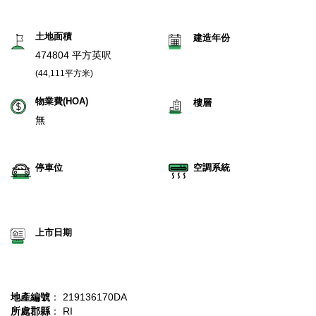
土地面積
建造年份
474804 平方英呎
(44,111平方米)
物業費(HOA)
樓層
無
停車位
空調系統
上市日期
地產編號
： 219136170DA
所處郡縣
： RI