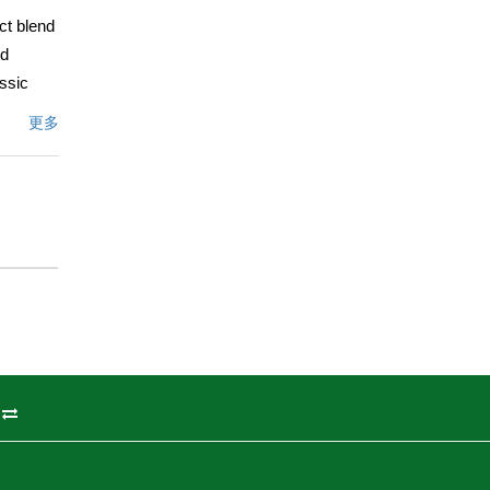
ct blend
nd
ssic
te re-
更多
cated in
 to the
文描述
州