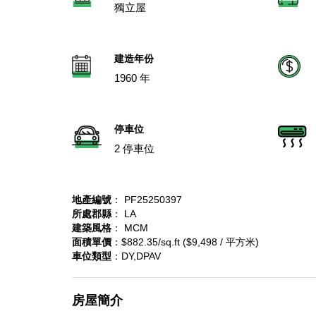
獨立屋
建造年份
1960 年
停車位
2 停車位
地產編號
： PF25250397
所處郡縣
： LA
建築風格
： MCM
面積單價
：$882.35/sq.ft ($9,498 / 平方米)
車位類型
：DY,DPAV
房屋簡介