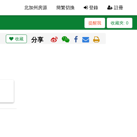
北加州房源
簡繁切換
登錄
註冊
提醒我
收藏夾:
0
收藏
分享