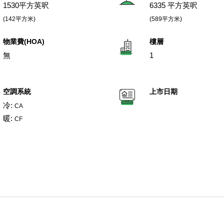
1530平方英呎
6335 平方英呎
(142平方米)
(589平方米)
物業費(HOA)
樓層
無
1
空調系統
上市日期
冷:
CA
暖:
CF