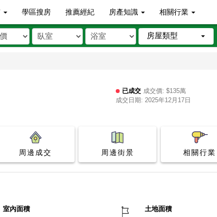
市
學區搜房
推薦經紀
房產知識
相關行業
房屋類型
已成交
成交價: $135萬
成交日期: 2025年12月17日
周邊成交
周邊街景
相關行業
室內面積
土地面積