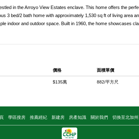
nestled in the Arroyo View Estates enclave. This home offers the perfe
ious 3 bed/2 bath home with approximately 1,530 sq ft of living area a
ample indoor and outdoor space. Built in 1960, the home showcases cla
pdates and personalization. Thoughtful maintenance such as a comple
lacement, and repiping of sewer line and drains are a great bonus. Lo
serene tree-lined streets, high quality homes and desirable proximity
of the nearby foothills, excellent dining and shopping amenities, and
and connectivity.
價格
面積單價
中
$135萬
882/平方尺
頁
學區搜房
推薦經紀
新建房
房產知識
關於我們
切換至北加