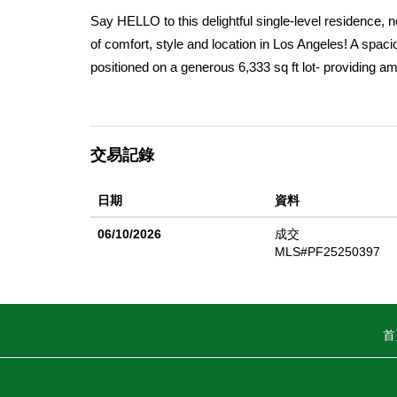
Say HELLO to this delightful single-level residence, 
of comfort, style and location in Los Angeles! A spac
positioned on a generous 6,333 sq ft lot- providing 
mid-century charm with the opportunity for modern u
roof in 2023, a 200 amp electrical upgrade, HVAC rep
Arroyo View Estates â€” a neighborhood known for its 
交易記錄
best of LA living. Prime access to the natural beauty 
convenient freeway access â€” delivering both peace 
日期
資料
06/10/2026
成交
MLS#PF25250397
首