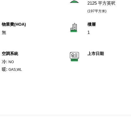
2125 平方英呎
(197平方米)
物業費(HOA)
樓層
無
1
空調系統
上市日期
冷:
NO
暖:
GAS,WL