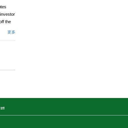
utes
investor
ff the
ga,
更多
enses, a
文描述
州