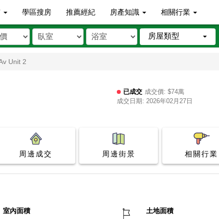
市
學區搜房
推薦經紀
房產知識
相關行業
房屋類型
Av Unit 2
已成交
成交價: $74萬
成交日期: 2026年02月27日
周邊成交
周邊街景
相關行業
室內面積
土地面積