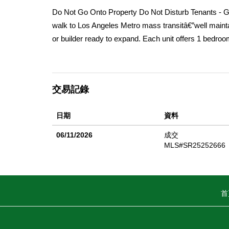
Do Not Go Onto Property Do Not Disturb Tenants - Gro
walk to Los Angeles Metro mass transitâ€”well maintai
or builder ready to expand. Each unit offers 1 bedroo
alley that generate additional revenue. Located near 
close to the Culver Arts District, Helms Bakery, Pla
cute front yard, and sits under LA City RSO. Seller t
交易記錄
日期
資料
06/11/2026
成交
MLS#SR25252666
首