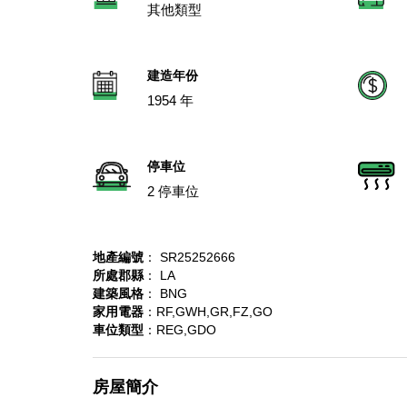
其他類型
建造年份
1954 年
停車位
2 停車位
地產編號
： SR25252666
所處郡縣
： LA
建築風格
： BNG
家用電器
：RF,GWH,GR,FZ,GO
車位類型
：REG,GDO
房屋簡介