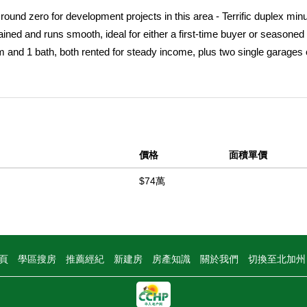
und zero for development projects in this area - Terrific duplex min
ned and runs smooth, ideal for either a first-time buyer or seasoned 
m and 1 bath, both rented for steady income, plus two single garages o
Palms and Culver City, just north of Venice Blvd and west of La Ciene
tform, and Sony Studios. This easy-to-manage property offers low exp
o complete a 1031 exchange at no cost to buyer.
中
價格
面積單價
$74萬
頁
學區搜房
推薦經紀
新建房
房產知識
關於我們
切換至北加