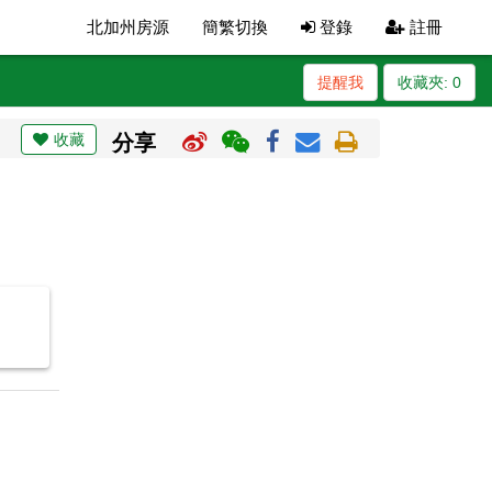
北加州房源
簡繁切換
登錄
註冊
提醒我
收藏夾:
0
收藏
分享