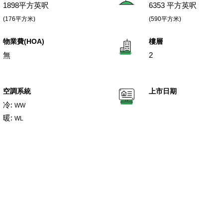
1898平方英呎
6353 平方英呎
(176平方米)
(590平方米)
物業費(HOA)
樓層
無
2
空調系統
上市日期
冷:
WW
暖:
WL