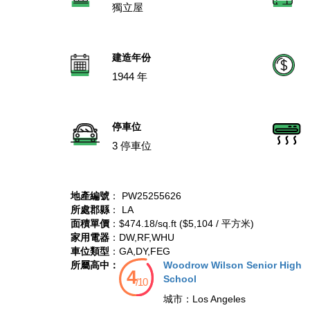
獨立屋
建造年份
1944 年
停車位
3 停車位
地產編號
： PW25255626
所處郡縣
： LA
面積單價
：$474.18/sq.ft ($5,104 / 平方米)
家用電器
：DW,RF,WHU
車位類型
：GA,DY,FEG
所屬高中：
Woodrow Wilson Senior High
School
城市：
Los Angeles