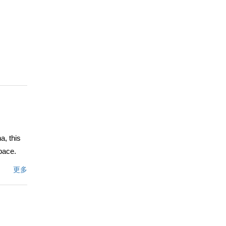
a, this
pace.
bonus
更多
ering
or
street
orhood.