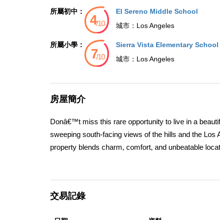
所屬初中：
El Sereno Middle School
城市：
Los Angeles
所屬小學：
Sierra Vista Elementary School
城市：
Los Angeles
房屋簡介
Donâ€™t miss this rare opportunity to live in a beaut
sweeping south-facing views of the hills and the Los 
property blends charm, comfort, and unbeatable locati
The versatile layout features a lower level with a spa
room â€” ideal for a dining area, family room, or spa
privacy and serene hillside vistas. Outside, the back
交易記錄
garden retreat, perfect for relaxing or entertaining wh
level, with direct access to the second floor for add