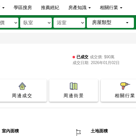
市
學區搜房
推薦經紀
房產知識
相關行業
房屋類型
已成交
成交價: $90萬
成交日期: 2026年01月02日
周邊成交
周邊街景
相關行業
室內面積
土地面積