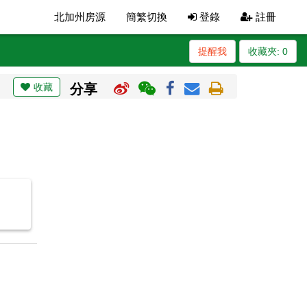
北加州房源
簡繁切換
登錄
註冊
提醒我
收藏夾:
0
收藏
分享