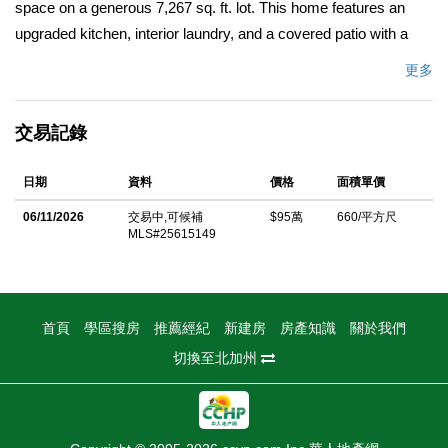
space on a generous 7,267 sq. ft. lot. This home features an
upgraded kitchen, interior laundry, and a covered patio with a
raised, all-weather decking and lighting; step outside to a space
更多
perfect for relaxing evenings or entertaining guests year-round.
The large backyard provides ample space for gardening, play, or
交易記錄
future expansion. Whether you're an owner-occupant looking to
create your dream home or an investor seeking a rewarding
日期
資料
價格
面積單價
renovation project, this property offers endless possibilities in
one of Baldwin Vista's most desirable pockets. This home is
06/11/2026
交易中,可候補
$95萬
660/平方尺
MLS#25615149
being sold as-is in its current condition. Call today for a private
viewing.
中文描述
首頁
學區搜房
推薦經紀
新建房
房產知識
關於我們
切換至北加州