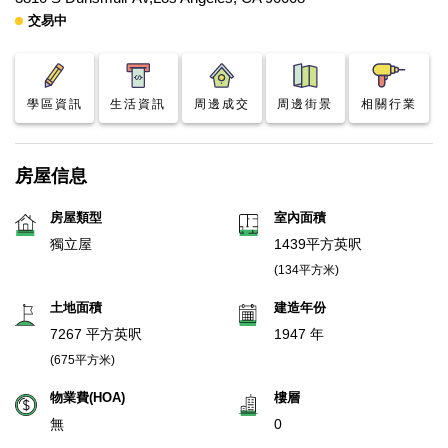
交易中
學區資訊
生活資訊
周邊成交
周邊街景
相關行業
房屋信息
房屋類型
室內面積
獨立屋
1439平方英呎
(134平方米)
土地面積
建造年份
7267 平方英呎
1947 年
(675平方米)
物業費(HOA)
樓層
無
0