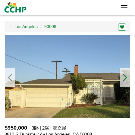
Toggl
navig
Los Angeles
90008
$950,000
3卧 | 2浴 | 獨立屋
3810 S Dunsmuir Av,Los Angeles, CA 90008