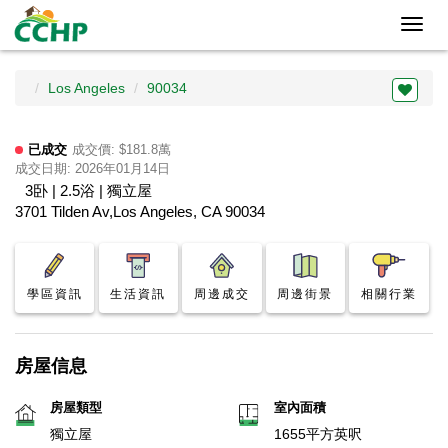
Toggl
navig
Los Angeles
90034
已成交
成交價: $181.8萬
成交日期: 2026年01月14日
3卧 | 2.5浴 | 獨立屋
3701 Tilden Av,Los Angeles, CA 90034
學區資訊
生活資訊
周邊成交
周邊街景
相關行業
房屋信息
房屋類型
室內面積
獨立屋
1655平方英呎