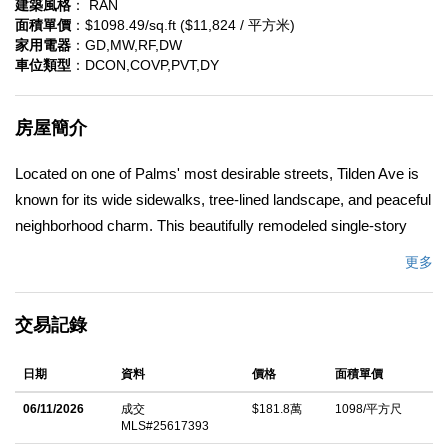
建築風格
： RAN
面積單價
：$1098.49/sq.ft ($11,824 / 平方米)
家用電器
：GD,MW,RF,DW
車位類型
：DCON,COVP,PVT,DY
房屋簡介
Located on one of Palms' most desirable streets, Tilden Ave is
known for its wide sidewalks, tree-lined landscape, and peaceful
neighborhood charm. This beautifully remodeled single-story
home sits on an oversized 8,700 sqft lot, offering comfort, style,
更多
and future potential in the heart of Westside LA. Bright layout
with 3 bedrooms and 2.5 baths, spacious 2 en-suites, dining
交易記錄
area, and breakfast nook. Upgraded kitchen with new
appliances throughout. Kitchen and bathrooms were upgraded,
日期
資料
價格
面積單價
and the heater was replaced two years ago, making the home
move-in ready. French doors off the dining area open to the
06/11/2026
成交
$181.8萬
1098/平方尺
MLS#25617393
backyard, creating a seamless indoor-outdoor flow perfect for