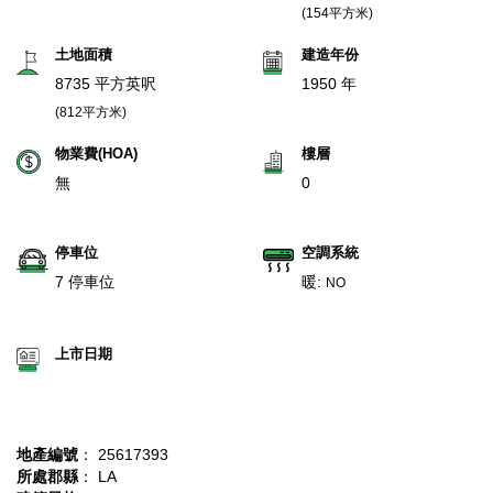
(154平方米)
土地面積
建造年份
8735 平方英呎
1950 年
(812平方米)
物業費(HOA)
樓層
無
0
停車位
空調系統
7 停車位
暖:
NO
上市日期
地產編號
： 25617393
所處郡縣
： LA