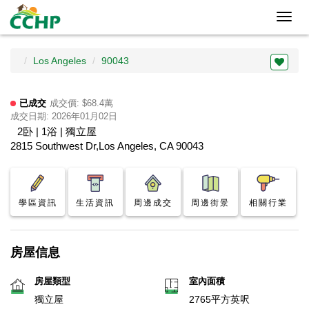
Toggl
navig
Los Angeles
90043
已成交
成交價: $68.4萬
成交日期: 2026年01月02日
2卧 | 1浴 | 獨立屋
2815 Southwest Dr,Los Angeles, CA 90043
學區資訊
生活資訊
周邊成交
周邊街景
相關行業
房屋信息
房屋類型
室內面積
獨立屋
2765平方英呎