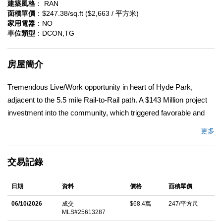
建築風格
： RAN
面積單價
：$247.38/sq.ft ($2,663 / 平方米)
家用電器
：NO
車位類型
：DCON,TG
房屋簡介
Tremendous Live/Work opportunity in heart of Hyde Park,
adjacent to the 5.5 mile Rail-to-Rail path. A $143 Million project
investment into the community, which triggered favorable and
flexible zoning with more density allowed. This offering features
更多
a wood-frame stucco house on a raised foundation situated on a
4,805 square foot lot. The single-family house is approximately
交易記錄
1,085 square feet with two bedrooms and one full bathroom, with
a bonus room for a potentially a third bedroom. The house
日期
資料
價格
面積單價
features a spacious living with a semi open layout to a large
kitchen area. It also has ADU potential of converting existing
06/10/2026
成交
$68.4萬
247/平方尺
MLS#25613287
rear garage into an ADU while keeping the warehouse