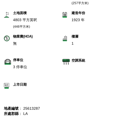
(257平方米)
土地面積
建造年份
4803 平方英呎
1923 年
(446平方米)
物業費(HOA)
樓層
無
1
停車位
空調系統
3 停車位
上市日期
地產編號
： 25613287
所處郡縣
： LA