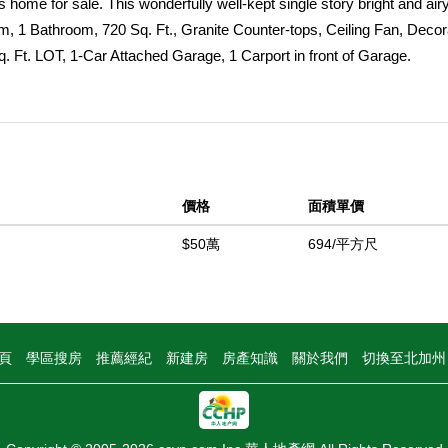
 home for sale. This wonderfully well-kept single story bright and ai
 Bathroom, 720 Sq. Ft., Granite Counter-tops, Ceiling Fan, Decor
. Ft. LOT, 1-Car Attached Garage, 1 Carport in front of Garage.
 Roof resurfacing, Plumbing sewage pipe replacement, & Electrical
re in Supplements. Desirable neighborhood, near all amenities, inclu
asy access to freeways. Centrally located just minutes from SoFi Sta
ments in the area.
中
價格
面積單價
$50萬
694/平方尺
頁
學區搜房
推薦經紀
新建房
房產知識
關於我們
切換至北加