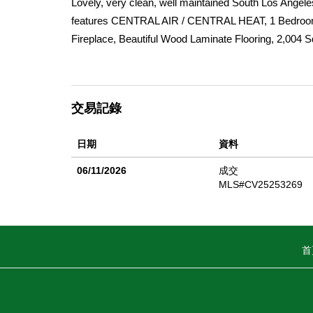
Lovely, very clean, well maintained South Los Angeles
features CENTRAL AIR / CENTRAL HEAT, 1 Bedroom, 1
Fireplace, Beautiful Wood Laminate Flooring, 2,004 Sq
Homeowners did major renovations @ 2021 including,
(completely rewired & new breaker boxes). Invoices a
shopping, restaurants, entertainment, schools, and e
交易記錄
the Forum, YouTube Theater, and all the new develop
日期
資料
06/11/2026
成交
MLS#CV25253269
首