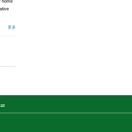
ry home
ative
更多
ding
dium,
文描述
州