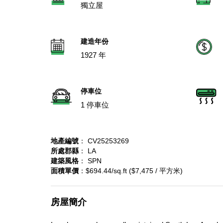
獨立屋
建造年份
1927 年
停車位
1 停車位
地產編號
： CV25253269
所處郡縣
： LA
建築風格
： SPN
面積單價
：$694.44/sq.ft ($7,475 / 平方米)
房屋簡介