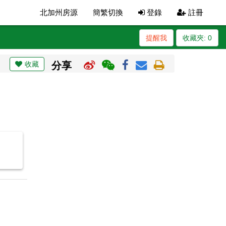
北加州房源
簡繁切換
登錄
註冊
提醒我
收藏夾:
0
收藏
分享