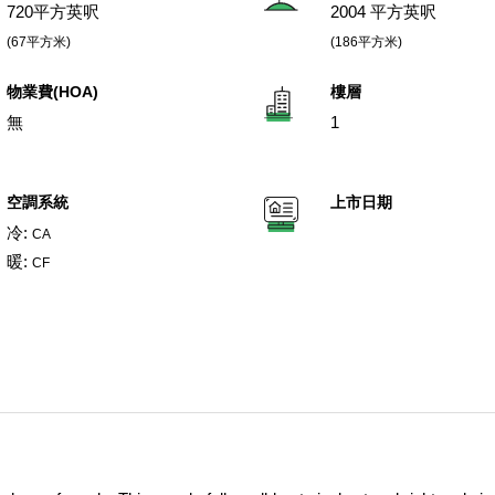
720平方英呎
2004 平方英呎
(67平方米)
(186平方米)
物業費(HOA)
樓層
無
1
空調系統
上市日期
冷:
CA
暖:
CF