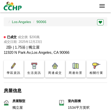
Toggl
navig
Los Angeles
90066
已成交
成交價: $200萬
成交日期: 2025年12月23日
2卧 | 1.75浴 | 獨立屋
11920 N Park Av,Los Angeles, CA 90066
學區資訊
生活資訊
周邊成交
周邊街景
相關行業
房屋信息
房屋類型
室內面積
獨立屋
1534平方英呎