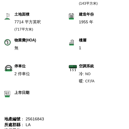
(143平方米)
土地面積
建造年份
7714 平方英呎
1955 年
(717平方米)
物業費(HOA)
樓層
無
1
停車位
空調系統
2 停車位
冷:
NO
暖:
CF,FA
上市日期
地產編號
： 25616843
所處郡縣
： LA