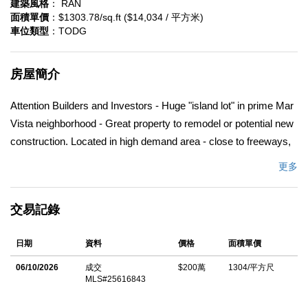
建築風格
： RAN
面積單價
：$1303.78/sq.ft ($14,034 / 平方米)
車位類型
：TODG
房屋簡介
Attention Builders and Investors - Huge "island lot" in prime Mar
Vista neighborhood - Great property to remodel or potential new
construction. Located in high demand area - close to freeways,
retail shops, restaurants, etc. Per tax rolls, this triangular
更多
shaped, stand alone lot (street to street in all directions) is
approximately 7,714 sq ft with an existing ranch style SFR in
交易記錄
need of TLC. Being sold in its AS IS/WHERE IS condition -
perfect for builders and investors looking for a rare isolated lot in
日期
資料
價格
面積單價
top location.
06/10/2026
成交
$200萬
1304/平方尺
中文描述
MLS#25616843