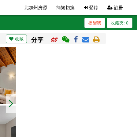
北加州房源
簡繁切換
登錄
註冊
提醒我
收藏夾:
0
收藏
分享