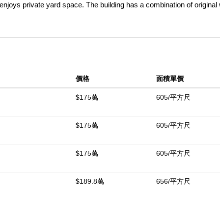
enjoys private yard space. The building has a combination of origina
nd sliding doors. You couldn't ask for a better location. Walking di
 Westside Pavilion and the world famous Apple Pan. Minutes from C
ampus and UCLA Health Ronald Reagan. Schedule your viewing today
中
價格
面積單價
$175萬
605/平方尺
$175萬
605/平方尺
$175萬
605/平方尺
$189.8萬
656/平方尺