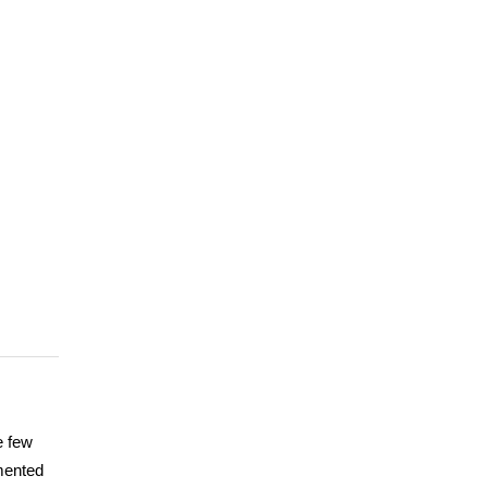
e few
imented