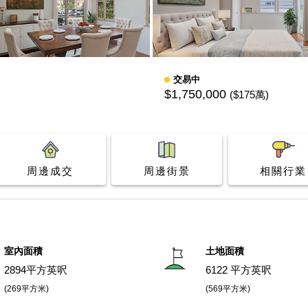
交易中
$1,750,000
($175萬)
周邊成交
周邊街景
相關行業
室內面積
土地面積
2894平方英呎
6122 平方英呎
(269平方米)
(569平方米)