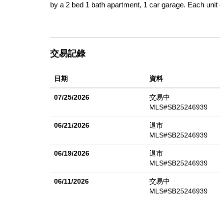
by a 2 bed 1 bath apartment, 1 car garage. Each unit 
windows, aluminum windows and newer vinyl windows a
to Rancho Park Country Club and Golf Course, UCLA
City, Beverly Hills, Downtown Culver City, UCLA C
交易記錄
日期
資料
07/25/2026
交易中
MLS#SB25246939
06/21/2026
退市
MLS#SB25246939
06/19/2026
退市
MLS#SB25246939
06/11/2026
交易中
MLS#SB25246939