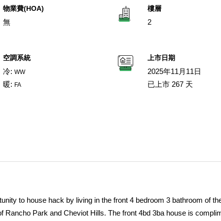
物業費(HOA)
樓層
無
2
空調系統
上市日期
冷:
2025年11月11日
WW
暖:
已上市 267 天
FA
y to house hack by living in the front 4 bedroom 3 bathroom of th
 of Rancho Park and Cheviot Hills. The front 4bd 3ba house is compl