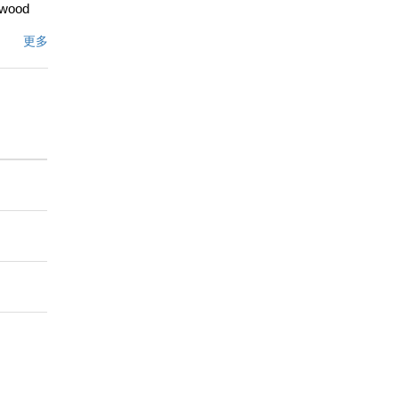
l wood
stance
更多
entury
.
文描述