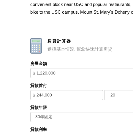
convenient block near USC and popular restaurants, of
bike to the USC campus, Mount St. Mary's Doheny cam
close to Downtown DASH and Metro Expo B Line Flowe
Transportation zones. Built as a single family home in
the parents, and units for each son. The result is uni
房貸計算器
feature hardwood floors plus linoleum in kitchens, bat
選擇基本情況, 幫您快速計算房貸
(now decorative) brick fireplaces. The current owners r
revamped the flooring, and upgraded the electrical, p
房屋金額
completed in 2012 (all improvements with permits). T
$
addition, property has off-street parking in rear yard (
storage but potentially it could be renovated for crea
貸款首付
the unique charm and favorable location of the proper
$
one unit while collecting rent from the other three. T
individually in the California Register and also a Cont
貸款年限
貸款利率