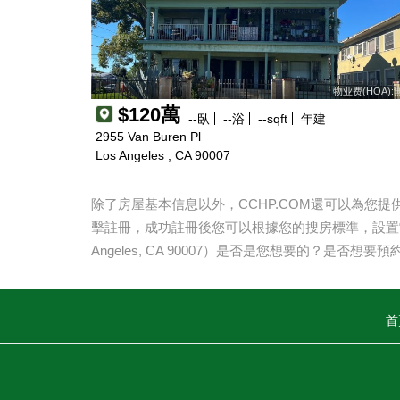
物业费(HOA):
$120萬
--
臥
--
浴
--
sqft
年建
2955 Van Buren Pl
Los Angeles , CA 90007
除了房屋基本信息以外，CCHP.COM還可以為您
擊註冊，成功註冊後您可以根據您的搜房標準，設置
Angeles, CA 90007
）是否是您想要的？是否想要預
首