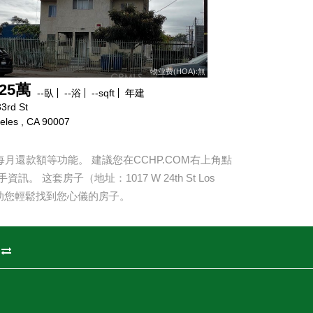
物业费(HOA):無
125萬
--
臥
--
浴
--
sqft
年建
3rd St
eles , CA 90007
還款額等功能。 建議您在CCHP.COM右上角點
手資訊。 这套房子（地址：
1017 W 24th St Los
助您輕鬆找到您心儀的房子。
州