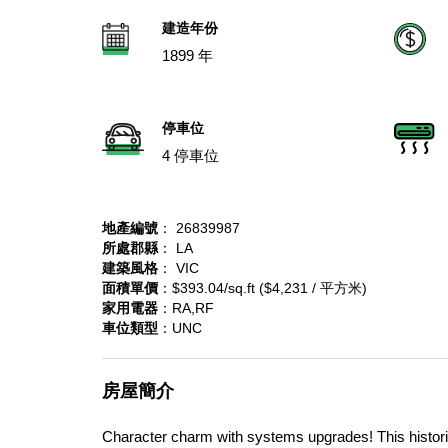
建造年份
1899 年
停車位
4 停車位
地產編號
： 26839987
所處郡縣
： LA
建築風格
： VIC
面積單價
：$393.04/sq.ft ($4,231 / 平方米)
家用電器
：RA,RF
車位類型
：UNC
房屋簡介
Character charm with systems upgrades! This historic 