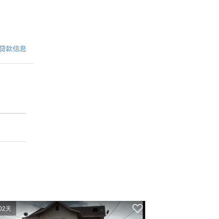
贷款信息
02天