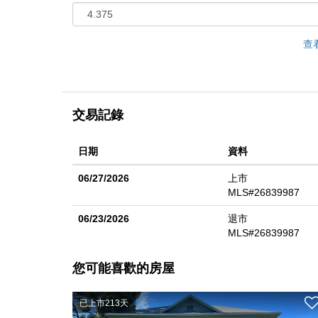
查
交易記錄
日期
資料
06/27/2026
上市
MLS#26839987
06/23/2026
退市
MLS#26839987
您可能喜歡的房屋
已上市213天