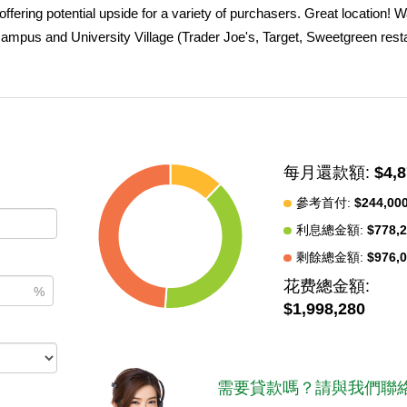
fering potential upside for a variety of purchasers. Great location! W
pus and University Village (Trader Joe's, Target, Sweetgreen resta
r/23rd Street station; also located within the USC Security and
 1899, the residence was converted in 1913 by a family into four units
quely creative apartments, each with period details and vintage appeal
hs and porches; wood moldings and built-ins; claw foot tubs; and origi
estored the interiors, painted the exterior, replaced rear exterior stai
每月還款額:
$4,
lumbing (adding tankless water heaters), and central heat; reroofing 
enants pay own gas and electric; coin-operated washer/dryer on prem
參考首付:
$244,00
room for four vehicles) plus there is a four-car garage presently utilize
利息總金額:
$778,
tive uses or converted into an ADU. All units are now occupied, but co
剩餘總金額:
$976,
ty, a buyer /first time investor may wish to plan for future owner-occ
花费總金額:
%
his pride-of-ownership property is a Contributor to University Park HPO
$1,998,280
ributor to the St. James Park National Register Historic District.
中
需要貸款嗎？請與我們聯絡