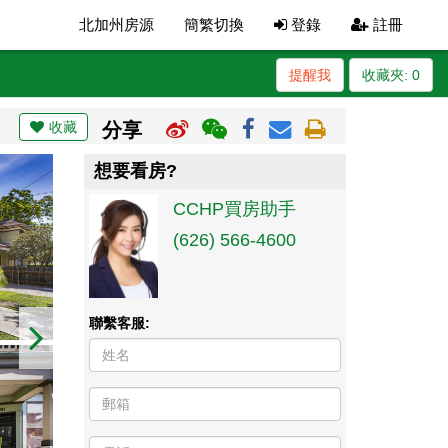
北加州房源
簡繁切換
登錄
註冊
提醒我
收藏夾:
0
收藏
分享
想要看房?
CCHP買房助手
(626) 566-4600
聯繫客服: