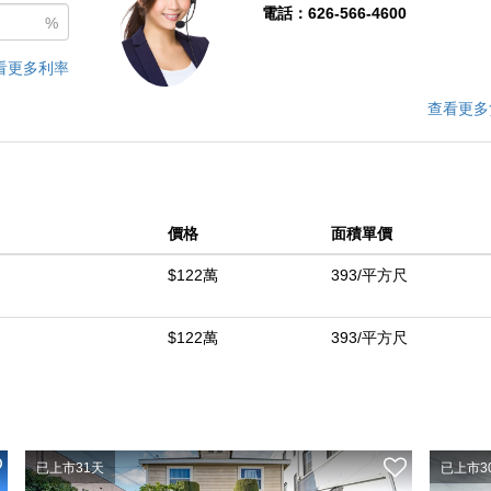
電話：626-566-4600
%
看更多利率
查看更多
價格
面積單價
$122萬
393/平方尺
$122萬
393/平方尺
已上市31天
已上市3