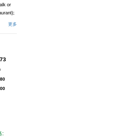
alk or
urant);
更多
 one for
. Units
nal
rs,
873
was
ises. In
0
d for
280
nsidering
000
upancy of
Z, listed
文描述
: