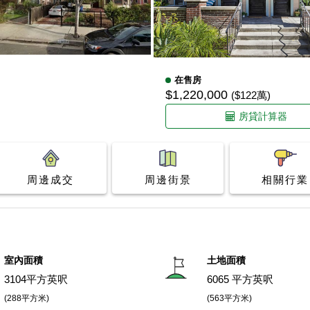
在售房
$1,220,000
($122萬)
房貸計算器
周邊成交
周邊街景
相關行業
室內面積
土地面積
3104平方英呎
6065 平方英呎
(288平方米)
(563平方米)