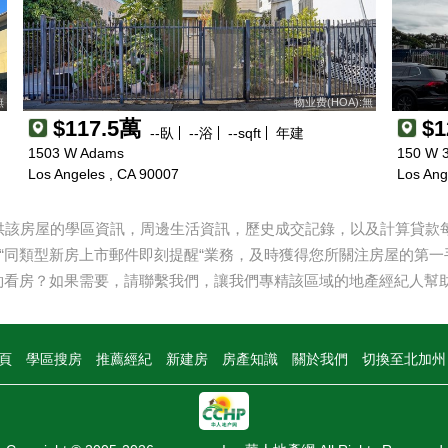
無
物业费(HOA):無
$117.5萬
$
--
臥
--
浴
--
sqft
年建
1503 W Adams
150 W 3
Los Angeles , CA 90007
Los Ang
提供該房屋的學區資訊，周邊生活資訊，歷史成交記錄，以及計算貸款每月
“同類型新房上市郵件即刻提醒“業務，及時獲得您所關注房屋的第一
約看房？如果需要，請聯繫我們，讓我們專精該區域的地產經紀人幫
頁
學區搜房
推薦經紀
新建房
房產知識
關於我們
切換至北加