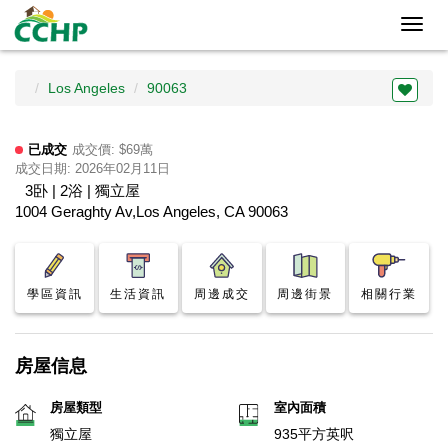
Toggl
navig
Los Angeles
90063
已成交
成交價: $69萬
成交日期: 2026年02月11日
3卧 | 2浴 | 獨立屋
1004 Geraghty Av,Los Angeles, CA 90063
學區資訊
生活資訊
周邊成交
周邊街景
相關行業
房屋信息
房屋類型
室內面積
獨立屋
935平方英呎