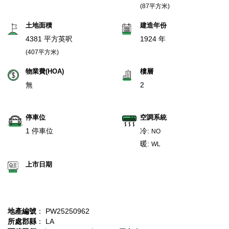
(87平方米)
土地面積
建造年份
4381 平方英呎
1924 年
(407平方米)
物業費(HOA)
樓層
無
2
停車位
空調系統
1 停車位
冷:
NO
暖:
WL
上市日期
地產編號
： PW25250962
所處郡縣
： LA