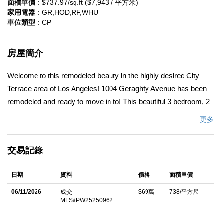
面積單價
：$737.97/sq.ft ($7,943 / 平方米)
家用電器
：GR,HOD,RF,WHU
車位類型
：CP
房屋簡介
Welcome to this remodeled beauty in the highly desired City
Terrace area of Los Angeles! 1004 Geraghty Avenue has been
remodeled and ready to move in to! This beautiful 3 bedroom, 2
bathroom home has an open and airy floor plan along with a
更多
large inside laundry room and extra storage room or pantry.
You'll love the new low maintenance vinyl plank flooring
交易記錄
throughout the home, recessed lighting, fresh paint and not to
mention the updated bathrooms and beautiful kitchen with white
日期
資料
價格
面積單價
shaker cabinetry, butcher block counter tops and new stainless
steel appliances! This home also features a great additional
06/11/2026
成交
$69萬
738/平方尺
MLS#PW25250962
living space down stairs. This area has its own private entrance,
a bathroom, kitchenette and 2 additional rooms, so the