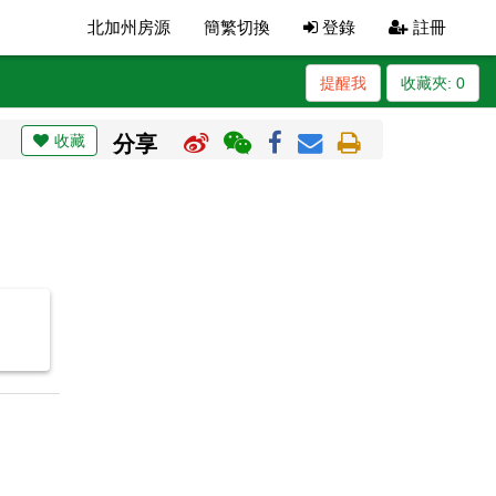
北加州房源
簡繁切換
登錄
註冊
提醒我
收藏夾:
0
收藏
分享