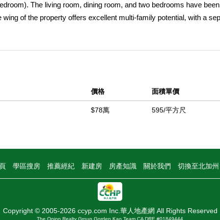
e bedroom). The living room, dining room, and two bedrooms have been
 wing of the property offers excellent multi-family potential, with a se
 possible conversion to an independent unit. The back bedroom is the l
nded family or rental possibilities. A detached two-car garage provide
ocated just 2.5 miles from Downtown Long Beach, approximately 3 mil
 Belmont Shore. Wrigley Heights dog park is just one block from th
中
價格
面積單價
$78萬
595/平方尺
頁
學區搜房
推薦經紀
新建房
房產知識
關於我們
切換至北加
Copyright © 2005-2026 ccyp.com Inc.華人地產網 All Rights Reserved
The Onion Realty Group Gorden Kao Team CA DRE #01849444