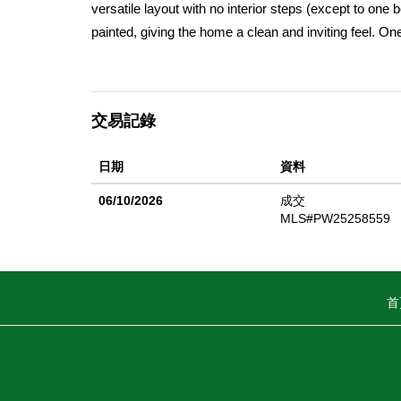
versatile layout with no interior steps (except to on
painted, giving the home a clean and inviting feel. One
entrance and flexible use as a guest suite, office, or
and also has its own exterior entrance, ideal for exte
parking and storage. The property is conveniently l
交易記錄
the Queen Mary and The Pike, and about 4 miles from
日期
資料
06/10/2026
成交
MLS#PW25258559
首