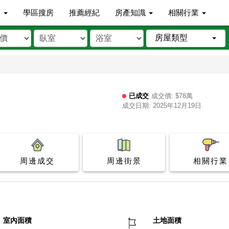
市
學區搜房
推薦經紀
房產知識
相關行業
房屋類型
已成交
成交價: $78萬
成交日期: 2025年12月19日
周邊成交
周邊街景
相關行業
室內面積
土地面積