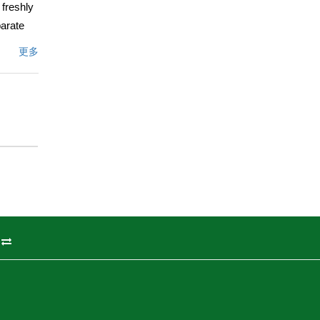
 freshly
parate
argest
更多
s ample
es from
e home.
文描述
州