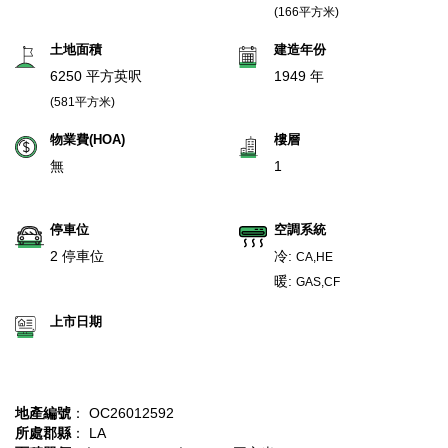
(166平方米)
土地面積
建造年份
6250 平方英呎
1949 年
(581平方米)
物業費(HOA)
樓層
無
1
停車位
空調系統
2 停車位
冷:
CA,HE
暖:
GAS,CF
上市日期
地產編號
： OC26012592
所處郡縣
： LA