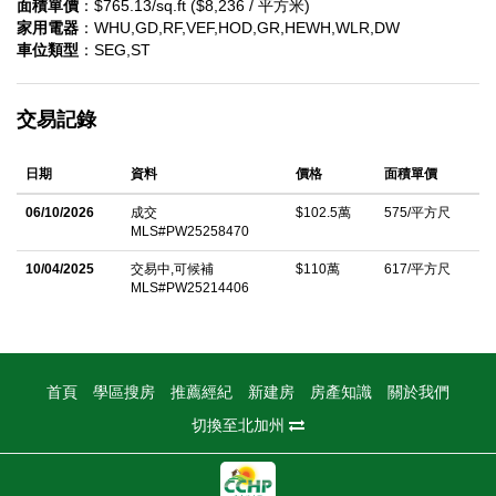
面積單價
：$765.13/sq.ft ($8,236 / 平方米)
家用電器
：WHU,GD,RF,VEF,HOD,GR,HEWH,WLR,DW
車位類型
：SEG,ST
交易記錄
日期
資料
價格
面積單價
06/10/2026
成交
$102.5萬
575/平方尺
MLS#PW25258470
10/04/2025
交易中,可候補
$110萬
617/平方尺
MLS#PW25214406
首頁
學區搜房
推薦經紀
新建房
房產知識
關於我們
切換至北加州