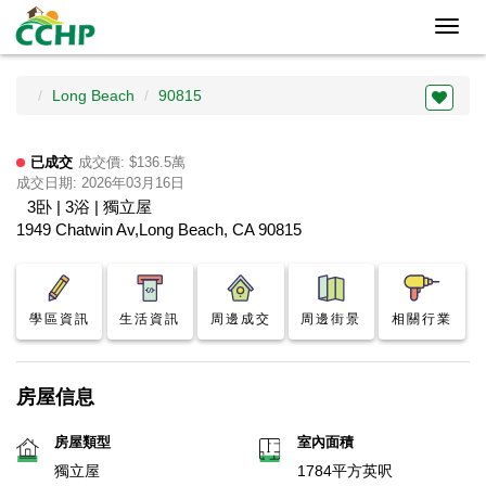
Toggl
navig
Long Beach
90815
已成交
成交價: $136.5萬
成交日期: 2026年03月16日
3卧 | 3浴 | 獨立屋
1949 Chatwin Av,Long Beach, CA 90815
學區資訊
生活資訊
周邊成交
周邊街景
相關行業
房屋信息
房屋類型
室內面積
獨立屋
1784平方英呎