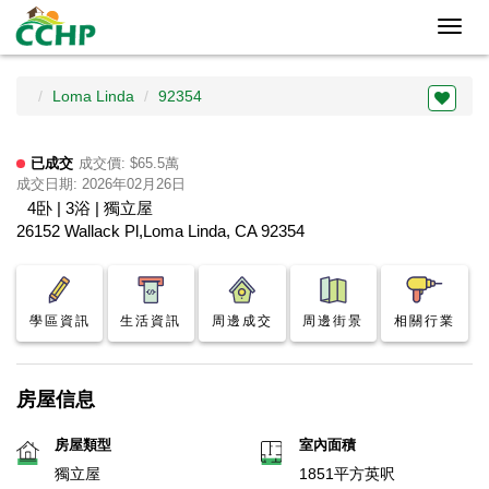
Toggl
navig
Loma Linda
92354
已成交
成交價: $65.5萬
成交日期: 2026年02月26日
4卧 | 3浴 | 獨立屋
26152 Wallack Pl,Loma Linda, CA 92354
學區資訊
生活資訊
周邊成交
周邊街景
相關行業
房屋信息
房屋類型
室內面積
獨立屋
1851平方英呎