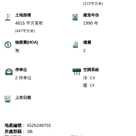
(172平方米)
土地面積
建造年份
4815 平方英呎
1990 年
(447平方米)
物業費(HOA)
樓層
無
2
停車位
空調系統
2 停車位
冷:
CA
暖:
CF
上市日期
地產編號
： IG25248702
所處郡縣
： SB