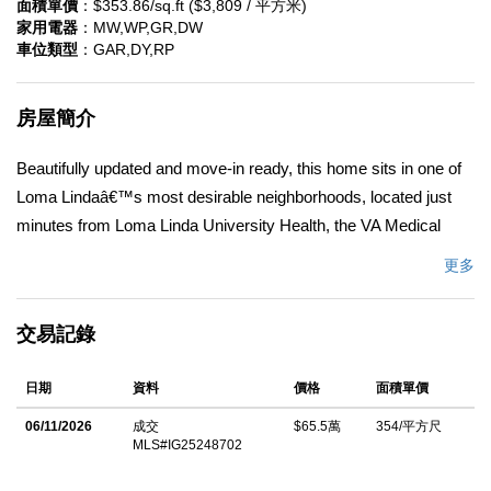
面積單價
：$353.86/sq.ft ($3,809 / 平方米)
家用電器
：MW,WP,GR,DW
車位類型
：GAR,DY,RP
房屋簡介
Beautifully updated and move-in ready, this home sits in one of
Loma Lindaâ€™s most desirable neighborhoods, located just
minutes from Loma Linda University Health, the VA Medical
Center, shopping, restaurants, parks, and well-regarded
更多
schools. The spacious two-story layout includes one bedroom
and a full bathroom on the main floor, ideal for guests or
交易記錄
multigenerational living. Recent interior updates include new
luxury vinyl plank flooring downstairs, fresh interior paint,
日期
資料
價格
面積單價
plantation shutters, and two fireplaces that create warm and
inviting living spaces. The kitchen offers stainless steel
06/11/2026
成交
$65.5萬
354/平方尺
MLS#IG25248702
appliances. Upstairs, the home features new carpet throughout,
a convenient Jack-and-Jill bathroom shared by two bedrooms,