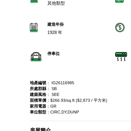
其他類型
建造年份
1928 年
停車位
地產編號
： IG26116985
所處郡縣
： SB
建築風格
： SEE
面積單價
：$266.93/sq.ft ($2,873 / 平方米)
家用電器
：GR
車位類型
：CIRC,DY,DUNP
房屋簡介