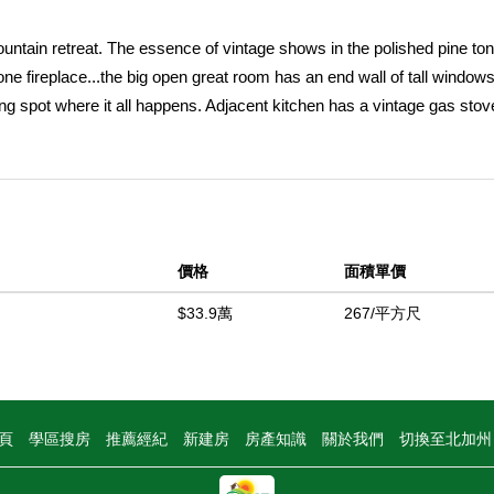
ountain retreat. The essence of vintage shows in the polished pine to
ne fireplace...the big open great room has an end wall of tall windows
ing spot where it all happens. Adjacent kitchen has a vintage gas stove
droom has wood flooring, windows are double hung, another vintage fea
breakfast room opening to private deck. This property is located in s
cre. Circular drive puts you at just one step to the front door with a s
3 in a private treed setting, but minutes to the lake and historic Lake
 trendy restaurants, a Stater Brothers market, CVS, post office and mo
價格
面積單價
llage, all at your back door.
$33.9萬
267/平方尺
中
頁
學區搜房
推薦經紀
新建房
房產知識
關於我們
切換至北加