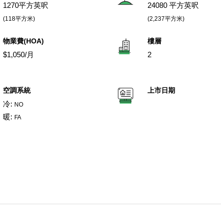
1270平方英呎
24080 平方英呎
(118平方米)
(2,237平方米)
物業費(HOA)
樓層
$1,050/月
2
空調系統
上市日期
冷:
NO
暖:
FA