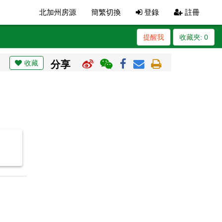
北加州房源
簡繁切換
登錄
註冊
提醒我
收藏夾:
0
收藏
分享