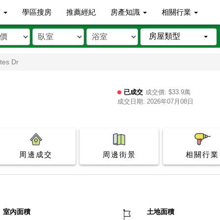
市
學區搜房
推薦經紀
房產知識
相關行業
房屋類型
tes Dr
已成交
成交價: $33.9萬
成交日期: 2026年07月08日
周邊成交
周邊街景
相關行業
室內面積
土地面積