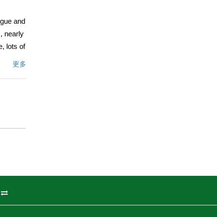
ngue and
, nearly
, lots of
ture.
更多
ought
tone
re.
文描述
州