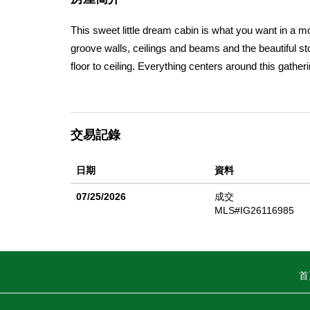
This sweet little dream cabin is what you want in a m
groove walls, ceilings and beams and the beautiful sto
floor to ceiling. Everything centers around this gather
kitchen cabinets and builtins. Upper sleeping loft/be
Sun room serves as 2nd bedroom or set this up for a 
after Crest Estates, a private setting on over half an a
交易記錄
patio to welcome you. Crest Estates is just off Hwy 17
Arrowhead Village; the village offers retail shopping,
日期
資料
Enjoy the summer concerts, rent a boat or stroll the vi
07/25/2026
成交
MLS#IG26116985
首