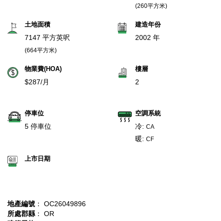
(260平方米)
土地面積
建造年份
7147 平方英呎
2002 年
(664平方米)
物業費(HOA)
樓層
$287/月
2
停車位
空調系統
5 停車位
冷:
CA
暖:
CF
上市日期
地產編號
： OC26049896
所處郡縣
： OR