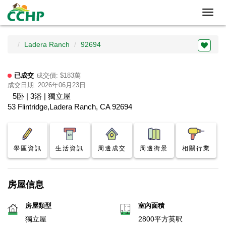
Toggl
navig
Ladera Ranch
92694
已成交
成交價: $183萬
成交日期: 2026年06月23日
5卧 | 3浴 | 獨立屋
53 Flintridge,Ladera Ranch, CA 92694
學區資訊
生活資訊
周邊成交
周邊街景
相關行業
房屋信息
房屋類型
室內面積
獨立屋
2800平方英呎