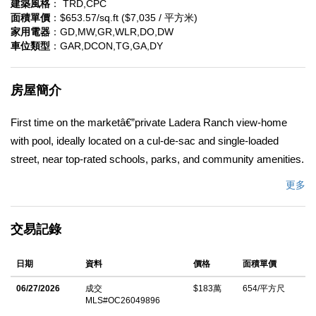
建築風格
： TRD,CPC
面積單價
：$653.57/sq.ft ($7,035 / 平方米)
家用電器
：GD,MW,GR,WLR,DO,DW
車位類型
：GAR,DCON,TG,GA,DY
房屋簡介
First time on the marketâ€”private Ladera Ranch view-home
with pool, ideally located on a cul-de-sac and single-loaded
street, near top-rated schools, parks, and community amenities.
Framed by sweeping Saddleback Mountain views and
更多
northwest-facing sunsets, this home offers beautiful views from
multiple living spaces, including the primary suiteâ€™s private
交易記錄
balcony and a backyard featuring a large pool and spa with
waterfall feature. Offering 2,800 sq. ft. of living space, this
日期
資料
價格
面積單價
floorplan includes 5 bedrooms and 3 bathrooms, highlighted by a
main-floor room adjacent to a full bath with showerâ€”ideal for
06/27/2026
成交
$183萬
654/平方尺
MLS#OC26049896
guests. Upstairs, the expansive primary suite features a