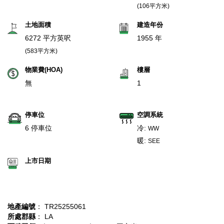
(106平方米)
土地面積
建造年份
6272 平方英呎
1955 年
(583平方米)
物業費(HOA)
樓層
無
1
停車位
空調系統
6 停車位
冷:
WW
暖:
SEE
上市日期
地產編號
： TR25255061
所處郡縣
： LA