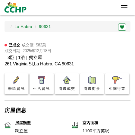
Toggl
navig
La Habra
90631
已成交
成交價: $82萬
成交日期: 2025年12月18日
3卧 | 1浴 | 獨立屋
261 Virginia St,La Habra, CA 90631
學區資訊
生活資訊
周邊成交
周邊街景
相關行業
房屋信息
房屋類型
室內面積
獨立屋
1100平方英呎