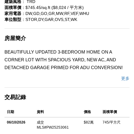
建築風格
： TRD
面積單價
：$745.45/sq.ft ($8,024 / 平方米)
家用電器
：DW,GD,GO,GR,MW,RF,VEF,WHU
車位類型
：STOR,DY,GAR,OVS,ST,WK
房屋簡介
BEAUTIFULLY UPDATED 3-BEDROOM HOME ON A
CORNER LOT WITH SPACIOUS YARD, NEW AC, AND
DETACHED GARAGE PRIMED FOR ADU CONVERSION!
Welcome to this charming and meticulously maintained single-
更多
story 3-bedroom, 1-bath home offering comfort, style, and
modern functionality throughout. Situated on a desirable corner
交易記錄
lot, this residence boasts new flooring, new paint inside and out,
new dual-pane windows that provide abundant natural light and
日期
資料
價格
面積單價
energy efficiency, and are guaranteed for life for lasting peace of
mind. Step inside to a tastefully designed living room with
06/10/2026
成交
$82萬
745/平方尺
MLS#PW25253061
recessed lighting and ceiling fan, flowing seamlessly into the