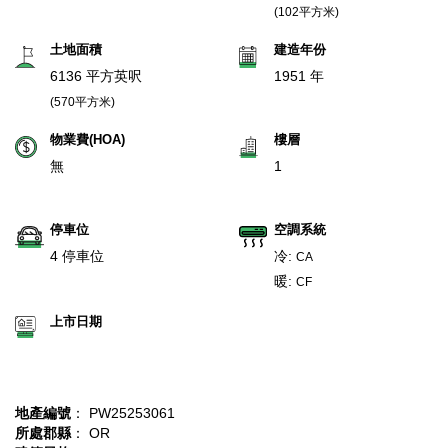
(102平方米)
土地面積
建造年份
6136 平方英呎
1951 年
(570平方米)
物業費(HOA)
樓層
無
1
停車位
空調系統
4 停車位
冷:
CA
暖:
CF
上市日期
地產編號
： PW25253061
所處郡縣
： OR