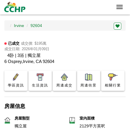
Toggl
navig
Irvine
92604
已成交
成交價: $195萬
成交日期: 2026年01月09日
4卧 | 3浴 | 獨立屋
6 Osprey,Irvine, CA 92604
學區資訊
生活資訊
周邊成交
周邊街景
相關行業
房屋信息
房屋類型
室內面積
獨立屋
2129平方英呎