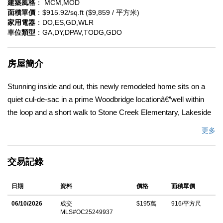
建築風格
： MCM,MOD
面積單價
：$915.92/sq.ft ($9,859 / 平方米)
家用電器
：DO,ES,GD,WLR
車位類型
：GA,DY,DPAV,TODG,GDO
房屋簡介
Stunning inside and out, this newly remodeled home sits on a
quiet cul-de-sac in a prime Woodbridge locationâ€”well within
the loop and a short walk to Stone Creek Elementary, Lakeside
Middle, Woodbridge High, the lake, & Woodbridge Center.
更多
Excellent curb appeal with a newer roof (approx. 4 years), new
driveway and walkways, updated garage door, refreshed
交易記錄
landscaping with new sprinklers and drip system, new windows,
and a 6-ft privacy gate. Inside, the open, airy layout features
日期
資料
價格
面積單價
abundant natural light, high ceilings, and a modern design. The
first floor boasts new wide-plank flooring, new paint,
06/10/2026
成交
$195萬
916/平方尺
MLS#OC25249937
baseboards, window casings, recessed lighting, and newer