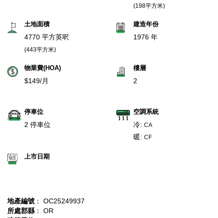
(198平方米)
土地面積
建造年份
4770 平方英呎
1976 年
(443平方米)
物業費(HOA)
樓層
$149/月
2
停車位
空調系統
2 停車位
冷:
CA
暖:
CF
上市日期
地產編號
： OC25249937
所處郡縣
： OR