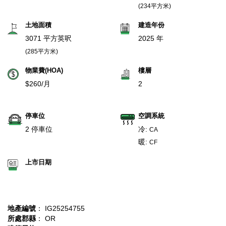
(234平方米)
土地面積
建造年份
3071 平方英呎
2025 年
(285平方米)
物業費(HOA)
樓層
$260/月
2
停車位
空調系統
2 停車位
冷:
CA
暖:
CF
上市日期
地產編號
： IG25254755
所處郡縣
： OR