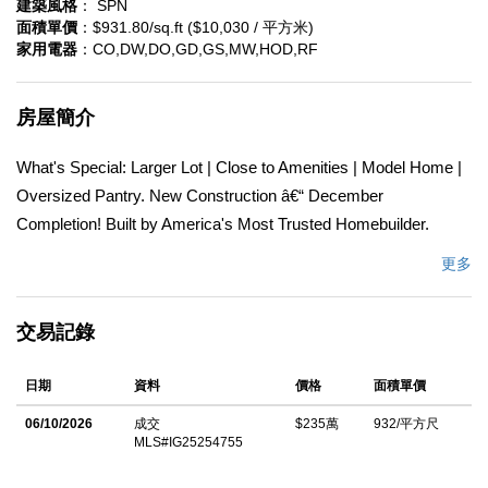
建築風格
： SPN
面積單價
：$931.80/sq.ft ($10,030 / 平方米)
家用電器
：CO,DW,DO,GD,GS,MW,HOD,RF
房屋簡介
What's Special: Larger Lot | Close to Amenities | Model Home |
Oversized Pantry. New Construction â€“ December
Completion! Built by America's Most Trusted Homebuilder.
Model Home Available December. Welcome to the Plan 2 at 182
更多
Carmine in Lily at Great Park! This home is designed for
connectionâ€”whether gathering as a family or hosting friends
交易記錄
for the weekend. The open-concept kitchen, dining, and great
room create a cozy, welcoming space, while the kitchen offers
日期
資料
價格
面積單價
abundant storage with extra cabinets and a walk-in pantry. A
first-floor bedroom with ensuite bath is perfect for guests or can
06/10/2026
成交
$235萬
932/平方尺
MLS#IG25254755
double as a home office or gym. Upstairs, retreat to a serene
primary suite with dual sinks, a spacious shower, and a soaking