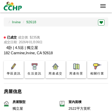
Toggl
navig
Irvine
92618
已成交
成交價: $235萬
成交日期: 2026年01月09日
4卧 | 4.5浴 | 獨立屋
182 Carmine,Irvine, CA 92618
學區資訊
生活資訊
周邊成交
周邊街景
相關行業
房屋信息
房屋類型
室內面積
獨立屋
2522平方英呎