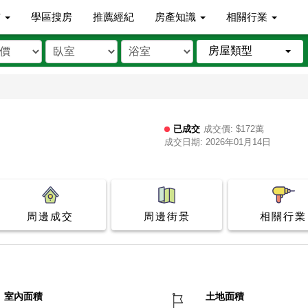
市
學區搜房
推薦經紀
房產知識
相關行業
房屋類型
已成交
成交價: $172萬
成交日期: 2026年01月14日
周邊成交
周邊街景
相關行業
室內面積
土地面積