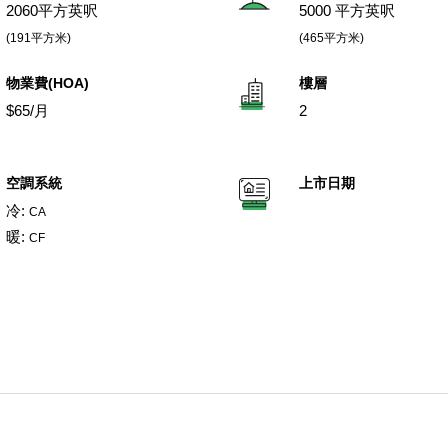
2060平方英呎
5000 平方英呎
(191平方米)
(465平方米)
物業費(HOA)
樓層
$65/月
2
空調系統
上市日期
冷:
CA
暖:
CF