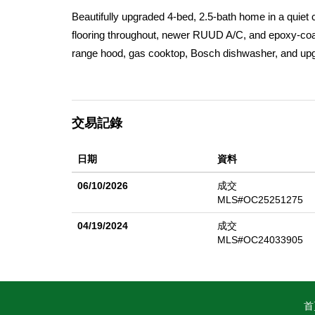
Beautifully upgraded 4-bed, 2.5-bath home in a quiet c
flooring throughout, newer RUUD A/C, and epoxy-coat
range hood, gas cooktop, Bosch dishwasher, and upgra
faucets, with a fully remodeled primary bath.The fron
patio cover, perfect for entertaining. The backyard 
raspberry, avocado, camellias, colorful plumerias, 
交易記錄
backup battery. Ideally located near Mitsuwa, Tokyo
College Park Elementary, with easy access to major
日期
資料
06/10/2026
成交
MLS#OC25251275
04/19/2024
成交
MLS#OC24033905
首