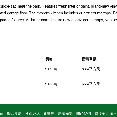
ul-de-sac near the park. Features fresh interior paint, brand-new viny
ed garage floor. The modern kitchen includes quartz countertops, Fot
ded fixtures. All bathrooms feature new quartz countertops, vanitie
t and backyard feature maintenance-free artificial turf and a custom 
is a gardenerâ€™s paradise with mandarin, orange, pomelo, lemon, che
and various roses. Equipped with SolarEdge HD Wave solar panels an
 Central, Trader Joeâ€™s, Walnut Village Shopping Center, and award
 freeways and shopping centers.
價格
面積單價
中
$172萬
835/平方尺
$135萬
655/平方尺
頁
學區搜房
推薦經紀
新建房
房產知識
關於我們
切換至北加