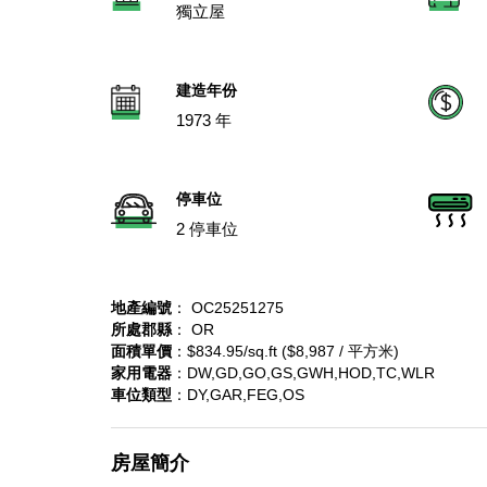
獨立屋
建造年份
1973 年
停車位
2 停車位
地產編號
： OC25251275
所處郡縣
： OR
面積單價
：$834.95/sq.ft ($8,987 / 平方米)
家用電器
：DW,GD,GO,GS,GWH,HOD,TC,WLR
車位類型
：DY,GAR,FEG,OS
房屋簡介