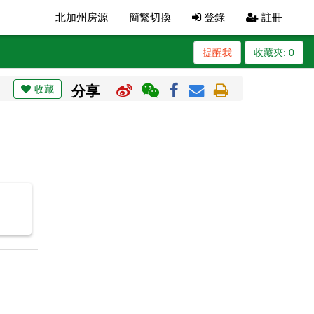
北加州房源
簡繁切換
登錄
註冊
提醒我
收藏夾:
0
收藏
分享