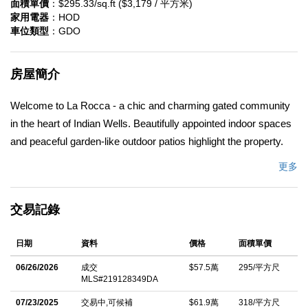
面積單價
：$295.33/sq.ft ($3,179 / 平方米)
家用電器
：HOD
車位類型
：GDO
房屋簡介
Welcome to La Rocca - a chic and charming gated community
in the heart of Indian Wells. Beautifully appointed indoor spaces
and peaceful garden-like outdoor patios highlight the property.
The luxurious custom kitchen and master bathroom cabinets,
更多
along with the handsome slab granite countertops offer a
sophisticated flair. La Rocca offers a fun 9 hole pitch and putt
交易記錄
golf course, 2 tennis courts, a pickle ball court. Beautiful lakes
and streams bring a tranquil environment for all to share. Not to
日期
資料
價格
面積單價
mention all of the fabulous perks for Indian Wells Residents.
Priced to move quickly - don't miss this great opportunity!
06/26/2026
成交
$57.5萬
295/平方尺
MLS#219128349DA
中文描述
07/23/2025
交易中,可候補
$61.9萬
318/平方尺