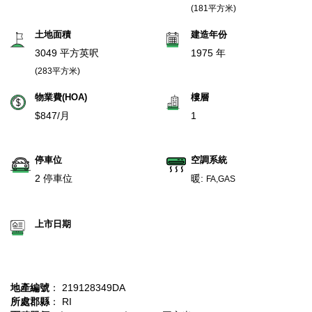
(181平方米)
土地面積
建造年份
3049 平方英呎
1975 年
(283平方米)
物業費(HOA)
樓層
$847/月
1
停車位
空調系統
2 停車位
暖:
FA,GAS
上市日期
地產編號
： 219128349DA
所處郡縣
： RI