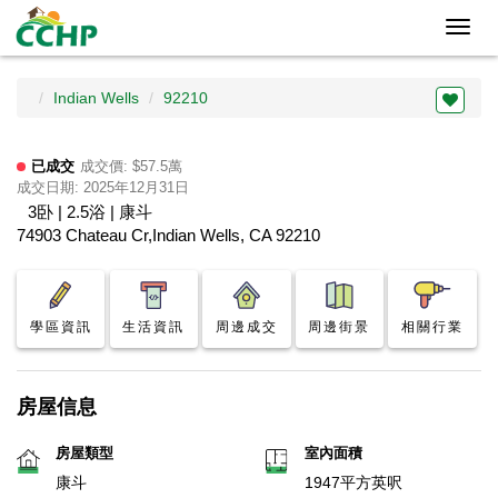
Toggl
navig
Indian Wells
92210
已成交
成交價: $57.5萬
成交日期: 2025年12月31日
3卧 | 2.5浴 | 康斗
74903 Chateau Cr,Indian Wells, CA 92210
學區資訊
生活資訊
周邊成交
周邊街景
相關行業
房屋信息
房屋類型
室內面積
康斗
1947平方英呎