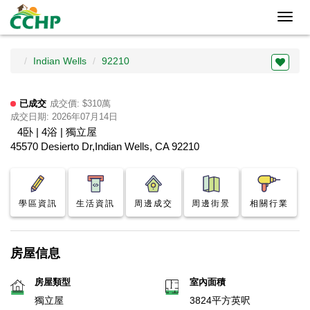
Toggl
navig
Indian Wells
92210
已成交
成交價: $310萬
成交日期: 2026年07月14日
4卧 | 4浴 | 獨立屋
45570 Desierto Dr,Indian Wells, CA 92210
學區資訊
生活資訊
周邊成交
周邊街景
相關行業
房屋信息
房屋類型
室內面積
獨立屋
3824平方英呎