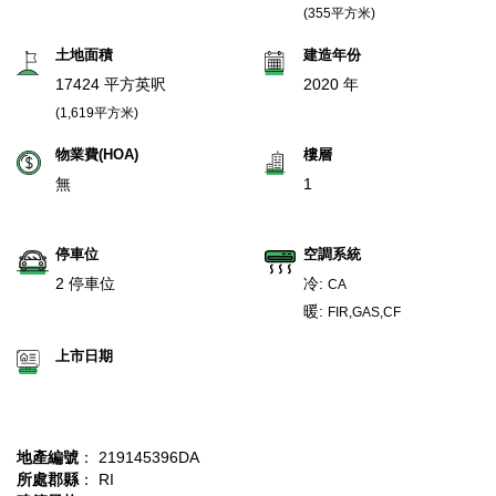
(355平方米)
土地面積
建造年份
17424 平方英呎
2020 年
(1,619平方米)
物業費(HOA)
樓層
無
1
停車位
空調系統
2 停車位
冷:
CA
暖:
FIR,GAS,CF
上市日期
地產編號
： 219145396DA
所處郡縣
： RI