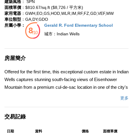
建築風格
： SPN
面積單價
：$810.67/sq.ft ($8,726 / 平方米)
家用電器
：GWH,EO,GS,HOD,WLR,IM,RF,FZ,GD,VEF,MW
車位類型
：GA,DY,GDO
所屬小學：
Gerald R. Ford Elementary School
城市：
Indian Wells
房屋簡介
Offered for the first time, this exceptional custom estate in Indian
Wells captures stunning south-facing views of Eisenhower
Mountain from a premium cul-de-sac location in one of the city's
most desirable pockets. Thoughtfully designed around the
更多
property's original casita, the sellers positioned the main
residence to maximize views & create a seamless indoor-
交易記錄
outdoor lifestyle centered around a private pool courtyard.
Custom-built in 2020, the main residence features engineered
日期
資料
價格
面積單價