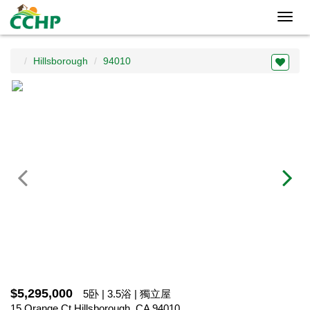
Toggl
navig
Hillsborough
94010
$5,295,000
5卧 | 3.5浴 | 獨立屋
15 Orange Ct,Hillsborough, CA 94010