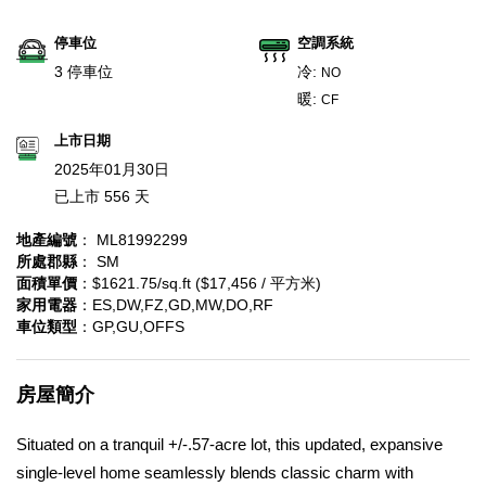
停車位
空調系統
3 停車位
冷:
NO
暖:
CF
上市日期
2025年01月30日
已上市 556 天
地產編號
： ML81992299
所處郡縣
： SM
面積單價
：$1621.75/sq.ft ($17,456 / 平方米)
家用電器
：ES,DW,FZ,GD,MW,DO,RF
車位類型
：GP,GU,OFFS
房屋簡介
Situated on a tranquil +/-.57-acre lot, this updated, expansive
single-level home seamlessly blends classic charm with