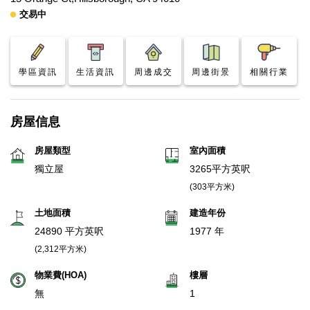
交易中
學區資訊
生活資訊
周邊成交
周邊街景
相關行業
房屋信息
房屋類型
室內面積
獨立屋
3265平方英呎
(303平方米)
土地面積
建造年份
24890 平方英呎
1977 年
(2,312平方米)
物業費(HOA)
樓層
無
1