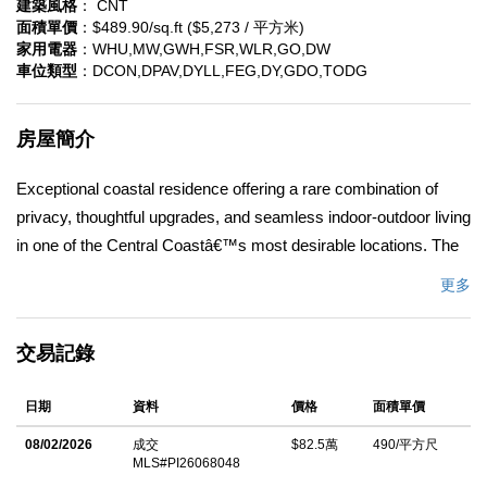
建築風格
： CNT
面積單價
：$489.90/sq.ft ($5,273 / 平方米)
家用電器
：WHU,MW,GWH,FSR,WLR,GO,DW
車位類型
：DCON,DPAV,DYLL,FEG,DY,GDO,TODG
房屋簡介
Exceptional coastal residence offering a rare combination of
privacy, thoughtful upgrades, and seamless indoor-outdoor living
in one of the Central Coastâ€™s most desirable locations. The
open-concept layout is anchored by a beautifully updated
更多
kitchen featuring quartz countertops, stainless steel appliances,
and generous cabinetry, flowing effortlessly into the dining and
交易記錄
living areas to create a bright, connected space ideal for
everyday living and entertaining. Hardwood flooring, a custom
日期
資料
價格
面積單價
accent fireplace wall, and multiple French doors enhance natural
light and indoor-outdoor appeal. The expansive primary suite
08/02/2026
成交
$82.5萬
490/平方尺
MLS#PI26068048
serves as a private retreat with French doors opening to a