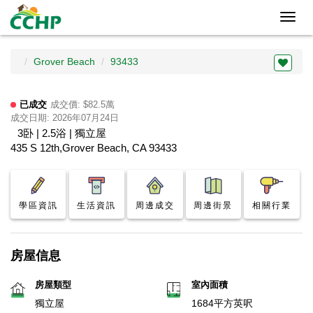
Toggl
navig
Grover Beach
93433
已成交
成交價: $82.5萬
成交日期: 2026年07月24日
3卧 | 2.5浴 | 獨立屋
435 S 12th,Grover Beach, CA 93433
學區資訊
生活資訊
周邊成交
周邊街景
相關行業
房屋信息
房屋類型
室內面積
獨立屋
1684平方英呎