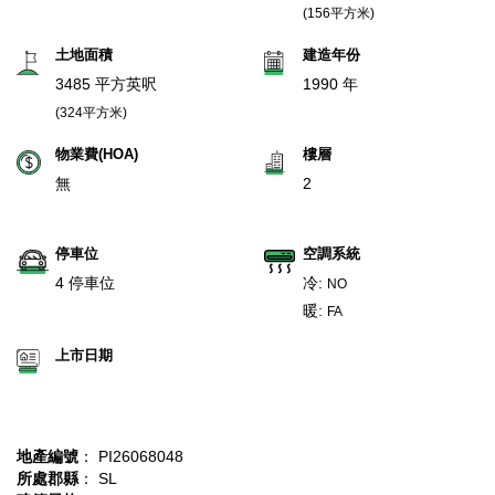
(156平方米)
土地面積
建造年份
3485 平方英呎
1990 年
(324平方米)
物業費(HOA)
樓層
無
2
停車位
空調系統
4 停車位
冷:
NO
暖:
FA
上市日期
地產編號
： PI26068048
所處郡縣
： SL