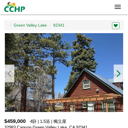
Toggl
navig
Green Valley Lake
92341
$459,000
4卧 | 1.5浴 | 獨立屋
32983 Canyon,Green Valley Lake, CA 92341