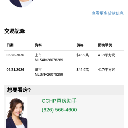
查看更多贷款信息
交易記錄
日期
資料
價格
面積單價
06/26/2026
上市
$45.9萬
417/平方尺
MLS#IV26078289
06/21/2026
退市
$45.9萬
417/平方尺
MLS#IV26078289
想要看房?
CCHP買房助手
(626) 566-4600