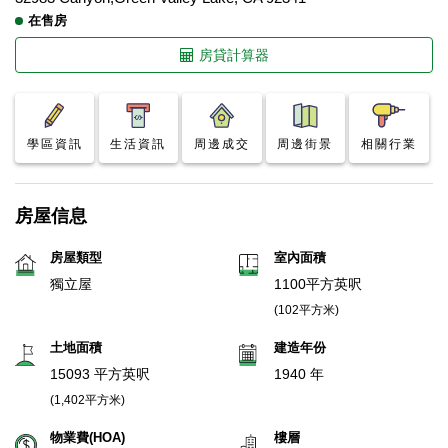
在售房
房貸計算器
學區資訊
生活資訊
周邊成交
周邊街景
相關行業
房屋信息
房屋類型
室內面積
獨立屋
1100平方英呎
(102平方米)
土地面積
建造年份
15093 平方英呎
1940 年
(1,402平方米)
物業費(HOA)
樓層