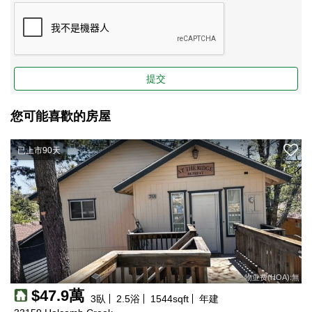
提交
您可能喜歡的房屋
已上市90天
物业费(HOA):無
$47.9萬
3
臥
2.5
浴
1544
sqft
年建