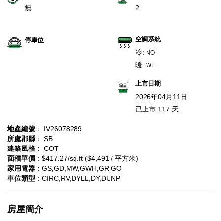
無
2
空調系統
停車位
冷:
NO
暖:
WL
上市日期
2026年04月11日
已上市 117 天
地產編號
： IV26078289
所處郡縣
： SB
建築風格
： COT
面積單價
：$417.27/sq.ft ($4,491 / 平方米)
家用電器
：GS,GD,MW,GWH,GR,GO
車位類型
：CIRC,RV,DYLL,DY,DUNP
房屋簡介