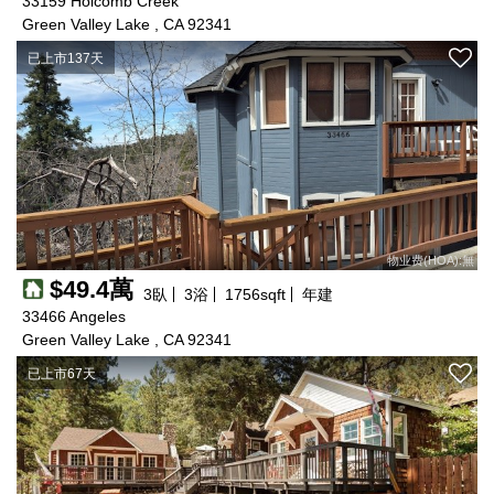
33159 Holcomb Creek
Green Valley Lake , CA 92341
已上市137天
物业费(HOA):無
$49.4萬
3
臥
3
浴
1756
sqft
年建
33466 Angeles
Green Valley Lake , CA 92341
已上市67天