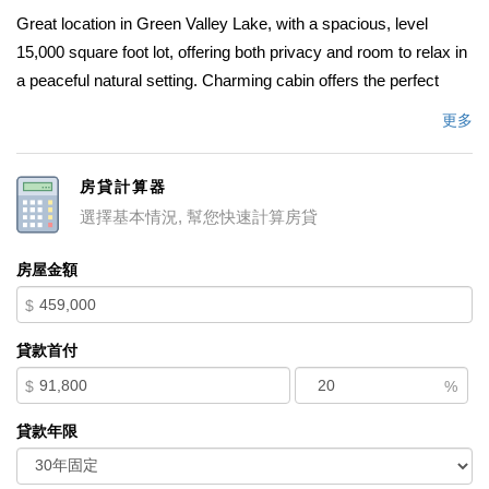
Great location in Green Valley Lake, with a spacious, level
15,000 square foot lot, offering both privacy and room to relax in
a peaceful natural setting. Charming cabin offers the perfect
blend of rustic warmth and modern comfort with updated kitchen
更多
and appliances. Inside, the open floor plan is filled with natural
light and centered around a classic wood burning fireplace,
房貸計算器
adding warmth and ambiance to the main living area-perfect for
選擇基本情況, 幫您快速計算房貸
cozy mountain evenings. The main-level master bedroom
provides convenience and ease of living, While upstairs you will
房屋金額
find 3 more bedrooms and a half bath offering plenty of space for
$
family and guest. Step outside to enjoy multiple wooden decks
and a covered patio. Whether hosting gatherings on warm
貸款首付
summer nights or enjoying quiet mornings in the fresh mountain
$
%
air, this outdoor space is designed to be enjoyed year-round.
Property is large enough for RV and boat storage along with a
貸款年限
circular unpaved driveway for multiple vehicles.