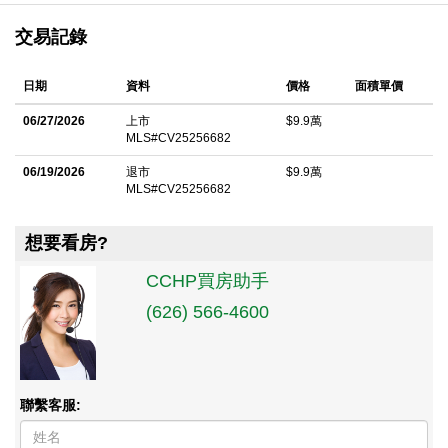
交易記錄
日期
資料
價格
面積單價
06/27/2026
上市
$9.9萬
MLS#CV25256682
06/19/2026
退市
$9.9萬
MLS#CV25256682
想要看房?
CCHP買房助手
(626) 566-4600
聯繫客服: