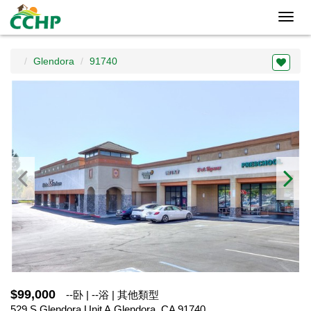
Toggl
navig
Glendora
91740
$99,000
--卧 | --浴 | 其他類型
529 S Glendora Unit A,Glendora, CA 91740