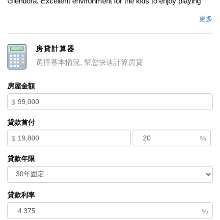
Glendora. Excellent environment for the kids to enjoy playing
with their parents. Also to celebrate their birthday parties
更多
privately in a safe place, super clean, and has an excellent
rating on Yelp and Yahoo. This business is very profitable and
房貸計算器
easy to operate, has a lot of potential, since it has a permitted
選擇基本情況, 幫您快速計算房貸
full commercial kitchen, so the new owner has the option to
prepare food in the kitchen too. Don't miss this opportunity call
房屋金額
me now.
$
中文描述
貸款首付
$
%
貸款年限
貸款利率
%