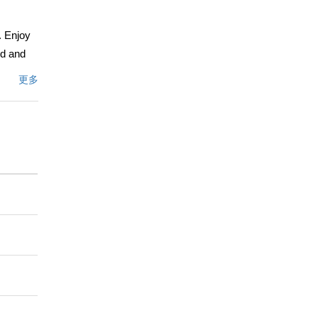
. Enjoy
ed and
refreshed
更多
 the home
ovide
y
h an
文描述