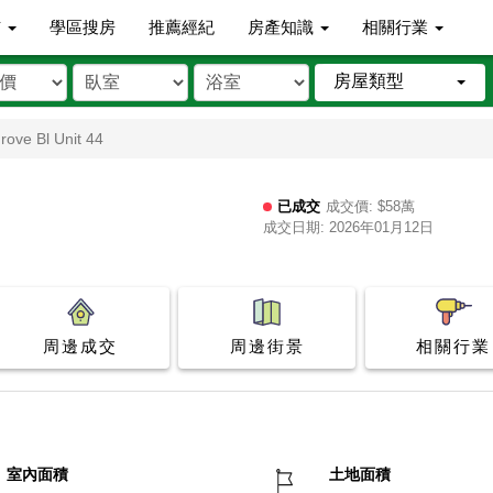
市
學區搜房
推薦經紀
房產知識
相關行業
房屋類型
ove Bl Unit 44
已成交
成交價: $58萬
成交日期: 2026年01月12日
周邊成交
周邊街景
相關行業
室內面積
土地面積