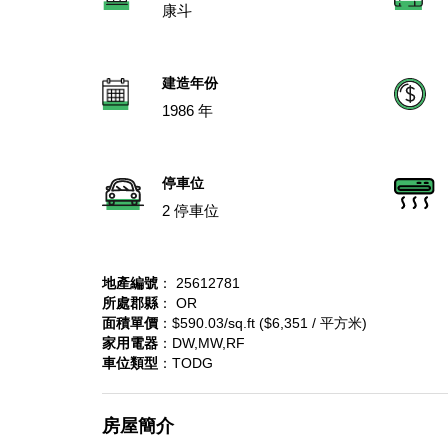
康斗
建造年份
1986 年
停車位
2 停車位
地產編號
： 25612781
所處郡縣
： OR
面積單價
：$590.03/sq.ft ($6,351 / 平方米)
家用電器
：DW,MW,RF
車位類型
：TODG
房屋簡介