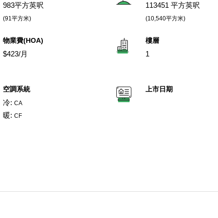
983平方英呎
113451 平方英呎
(91平方米)
(10,540平方米)
物業費(HOA)
樓層
$423/月
1
空調系統
上市日期
冷:
CA
暖:
CF