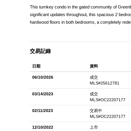
This turnkey condo in the gated community of Greenbr
significant updates throughout, this spacious 2 bedro
hardwood floors in both bedrooms, a completely rede
bar lighting, and fully remodeled bathrooms with new v
closet with custom storage and new doors, creating a 
with natural light, while smooth ceilings and updated f
交易記錄
year-round comfort, and the spacious 2 car garage o
features pools and spas and is conveniently located 
日期
資料
ideal layout, great unit positioning, and all the right u
06/10/2026
成交
MLS#25612781
03/14/2023
成交
MLS#OC22207177
02/11/2023
交易中
MLS#OC22207177
12/10/2022
上市