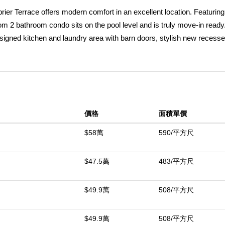
ier Terrace offers modern comfort in an excellent location. Featuring
om 2 bathroom condo sits on the pool level and is truly move-in ready
signed kitchen and laundry area with barn doors, stylish new recess
anities, flooring, toilets, and showers. The primary suite includes a 
polished and functional retreat. Large windows and sliding doors fill
inishes add a bright, open feel. Central heating and air conditioning pr
ffers plenty of parking and storage. The Greenbrier Terrace communit
near top-notch shopping and dining. This is a move-in ready home wit
價格
面積單價
pgrades.
$58萬
590/平方尺
中
$47.5萬
483/平方尺
$49.9萬
508/平方尺
$49.9萬
508/平方尺