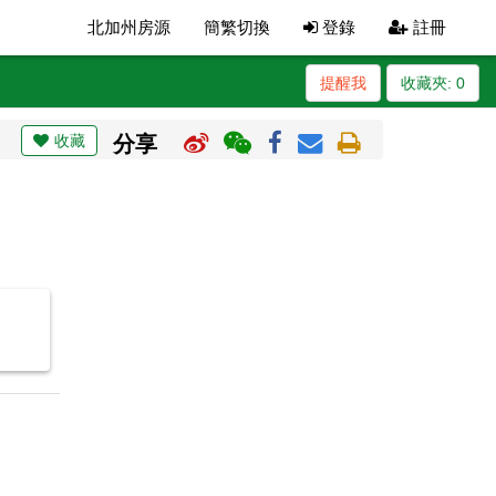
北加州房源
簡繁切換
登錄
註冊
提醒我
收藏夾:
0
收藏
分享