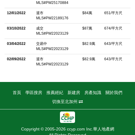
MLS#PW25170884
ready opportunity you donâ€™t want to miss!
12/01/2022
退市
$84萬
651/平方尺
中文描述
MLS#PW22189176
03/10/2022
成交
$87萬
674/平方尺
MLS#PW22023129
03/04/2022
交易中
$82.9萬
643/平方尺
MLS#PW22023129
02/09/2022
退市
$82.9萬
643/平方尺
MLS#PW22023129
首頁
學區搜房
推薦經紀
新建房
房產知識
關於我們
切換至北加州
Copyright © 2005-2026 ccyp.com Inc.華人地產網