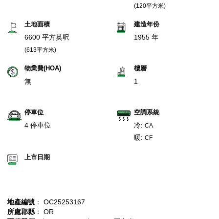
(120平方米)
土地面積
建造年份
6600 平方英呎
1955 年
(613平方米)
物業費(HOA)
樓層
無
1
停車位
空調系統
4 停車位
冷:
CA
暖:
CF
上市日期
地產編號
： OC25253167
所處郡縣
： OR