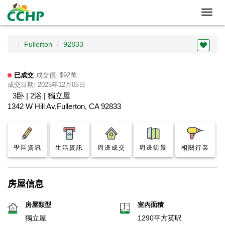
Toggl
navig
Fullerton
92833
已成交
成交價: $92萬
成交日期: 2025年12月05日
3卧 | 2浴 | 獨立屋
1342 W Hill Av,Fullerton, CA 92833
學區資訊
生活資訊
周邊成交
周邊街景
相關行業
房屋信息
房屋類型
室內面積
獨立屋
1290平方英呎