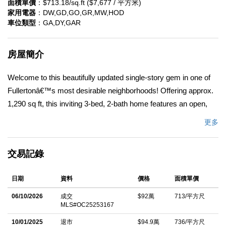
面積單價
：$713.18/sq.ft ($7,677 / 平方米)
家用電器
：DW,GD,GO,GR,MW,HOD
車位類型
：GA,DY,GAR
房屋簡介
Welcome to this beautifully updated single-story gem in one of
Fullertonâ€™s most desirable neighborhoods! Offering approx.
1,290 sq ft, this inviting 3-bed, 2-bath home features an open,
light-filled layout with modern finishes throughout. Enjoy a
更多
stunning upgraded kitchen with countertops, custom cabinetry,
and stainless steel appliances. Bright living spaces offer
交易記錄
recessed lighting, updated flooring, and a seamless flow
throughout. The spacious backyard is ideal for relaxing,
日期
資料
價格
面積單價
gardening, and entertaining. Additional highlights include an
attached 2-car garage, long driveway for extra parking, central
06/10/2026
成交
$92萬
713/平方尺
MLS#OC25253167
HVAC. Prime location close to parks, top schools, shopping,
dining, Downtown Fullerton, and major freeways; a move-in-
10/01/2025
退市
$94.9萬
736/平方尺