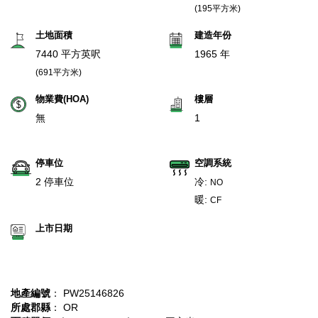
(195平方米)
土地面積
建造年份
7440 平方英呎
1965 年
(691平方米)
物業費(HOA)
樓層
無
1
停車位
空調系統
2 停車位
冷:
NO
暖:
CF
上市日期
地產編號
： PW25146826
所處郡縣
： OR