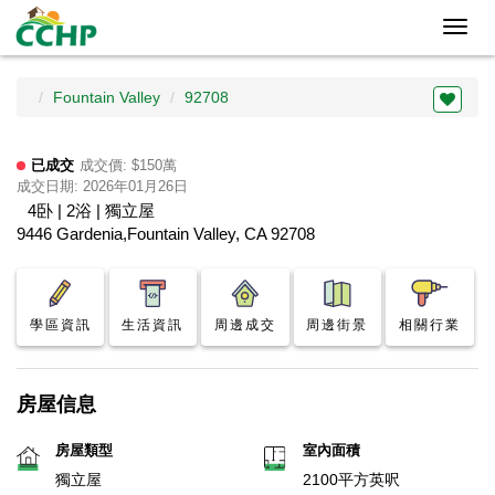
Toggl
navig
Fountain Valley
92708
已成交
成交價: $150萬
成交日期: 2026年01月26日
4卧 | 2浴 | 獨立屋
9446 Gardenia,Fountain Valley, CA 92708
學區資訊
生活資訊
周邊成交
周邊街景
相關行業
房屋信息
房屋類型
室內面積
獨立屋
2100平方英呎