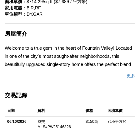
面積單價
：$714.29/sq.ft ($7,689 / 平方米)
家用電器
：BIR,RF
車位類型
：DY,GAR
房屋簡介
Welcome to a true gem in the heart of Fountain Valley! Located
in one of the city's most sought-after neighborhoods, this
beautifully upgraded single-story home offers the perfect blend
of comfort, convenience, and the coveted Southern California
更多
lifestyle. Just minutes from Mile Square Park, the award-winning
Fountain Valley School District, and a short drive to Huntington
交易記錄
Beach and Little Saigon, this home places you in the center of it
all-where suburban tranquility meets vibrant urban energy.
日期
資料
價格
面積單價
Inside, you will find 4 spacious bedrooms and 2 stylish
remodeled bathrooms. The upgraded kitchen boasts crisp white
06/10/2026
成交
$150萬
714/平方尺
MLS#PW25146826
cabinetry and opens to a cozy living room featuring a warm
fireplace and an airy, open floor plan-ideal for relaxing or