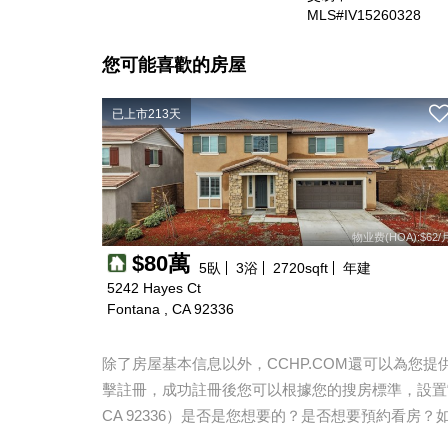
MLS#IV15260328
您可能喜歡的房屋
已上市213天
物业费(HOA):$62/
$80萬
5
臥
3
浴
2720
sqft
年建
5242 Hayes Ct
Fontana , CA 92336
除了房屋基本信息以外，CCHP.COM還可以為您
擊註冊，成功註冊後您可以根據您的搜房標準，設置
CA 92336
）是否是您想要的？是否想要預約看房？