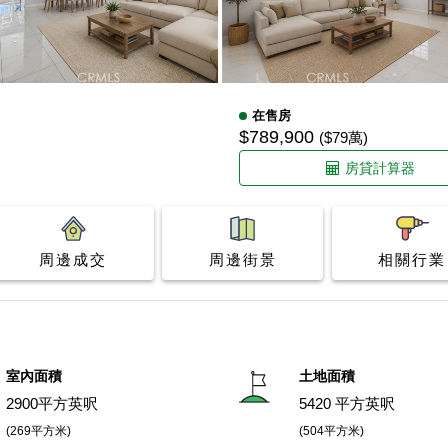
在售房
$789,900
($79萬)
房貸計算器
周邊成交
周邊街景
相關行業
室內面積
土地面積
2900平方英呎
5420 平方英呎
(269平方米)
(504平方米)