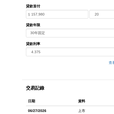
sell, won't last .
貸款首付
$
貸款年限
貸款利率
查
交易記錄
日期
資料
06/27/2026
上市