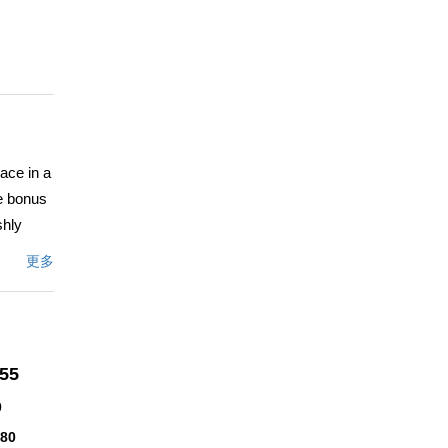
ace in a
le bonus
shly
™s move-
更多
eas
onal
ere. Two
155
des
anaâ€™s
0
Price to
880