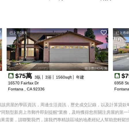
已上市16天
已上市4
月
物业费(HOA):無
$75萬
$7
3
臥
3
浴
1560
sqft
年建
16570 Fairfax Dr
6958 St
Fontana , CA 92336
Fontana
提供該房屋的學區資訊，周邊生活資訊，歷史成交記錄，以及計算貸款每月
“同類型新房上市郵件即刻提醒“業務，及時獲得您所關注房屋的第一
如果需要，請聯繫我們，讓我們專精該區域的地產經紀人幫助您輕鬆