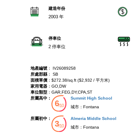
建造年份
2003 年
停車位
2 停車位
地產編號
： IV26089258
所處郡縣
： SB
面積單價
：$272.38/sq.ft ($2,932 / 平方米)
家用電器
：GO,DW
車位類型
：GAR,FEG,DY,CPA,ST
所屬高中：
Summit High School
城市：
Fontana
所屬初中：
Almeria Middle School
城市：
Fontana