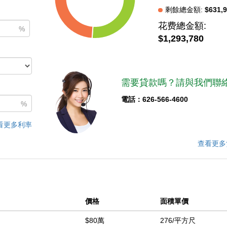
剩餘總金額:
$631,
花费總金額:
中
%
$1,293,780
需要貸款嗎？請與我們聯絡
電話：626-566-4600
%
看更多利率
查看更多
價格
面積單價
$80萬
276/平方尺