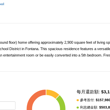
ool
ound floor) home offering approximately 2,900 square feet of living sp
hool District in Fontana. This spacious residence features a versati
s an entertainment room or be easily converted into a 5th bedroom. Fre
 smart thermostats, and smart lighting throughout enhance the homeâ€
n open-concept floor plan with expansive living, family, and dining ar
en offers abundant cabinetry and a large center island, perfect for
des a private bedroom and full bath, ideal for guests or multi-generati
double-door entry, a walk-in closet, and a serene retreat-like atmosph
每月還款額:
$3,
ve loft complete the upper level. An oversized two-car garage provi
rs exceptional space, flexibility, and modern comfort in one of Font
參考首付:
$157,98
e with a leased solar system at approximately $109/month. NO HOA. 
利息總金額:
$503,