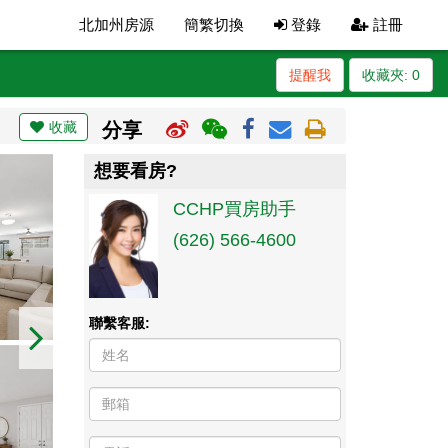
北加州房源
簡繁切換
登錄
註冊
提醒我
收藏夾:
0
收藏
分享
想要看房?
CCHP買房助手
(626) 566-4600
聯繫客服: