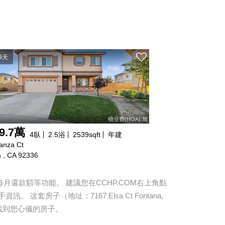
9天
物业费(HOA):無
9.7萬
4
臥
2.5
浴
2539
sqft
年建
anza Ct
 , CA 92336
還款額等功能。 建議您在CCHP.COM右上角點
手資訊。 这套房子（地址：
7167 Elsa Ct Fontana,
找到您心儀的房子。