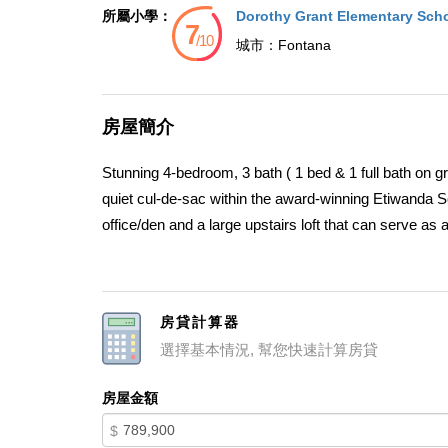
所屬小學：
Dorothy Grant Elementary Sch
城市：
Fontana
房屋簡介
Stunning 4-bedroom, 3 bath ( 1 bed & 1 full bath on gr
quiet cul-de-sac within the award-winning Etiwanda Sc
office/den and a large upstairs loft that can serve a
painted interiors, a newer roof (replaced in 2022),
in-ready appeal. A grand double-door entry opens to a
centered around a cozy fireplace. The oversized kitch
房貸計算器
entertaining and everyday living. The main level inclu
選擇基本情況, 幫您快速計算房貸
living. Upstairs, the spacious primary suite features 
additional bedrooms, the bonus room, and the expansi
房屋金額
ample storage. This beautifully maintained home offe
$
most desirable neighborhoods. Energy-efficient hom