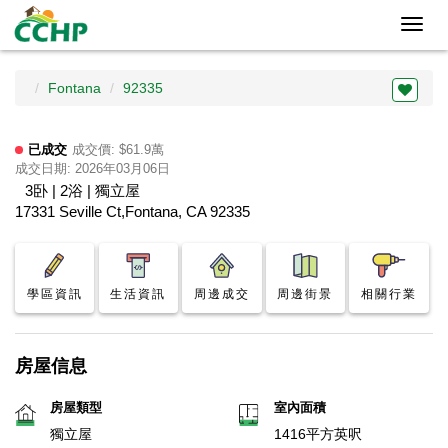
Toggl
navig
Fontana
92335
已成交
成交價: $61.9萬
成交日期: 2026年03月06日
3卧 | 2浴 | 獨立屋
17331 Seville Ct,Fontana, CA 92335
學區資訊
生活資訊
周邊成交
周邊街景
相關行業
房屋信息
房屋類型
室內面積
獨立屋
1416平方英呎