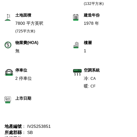
(132平方米)
土地面積
建造年份
7800 平方英呎
1978 年
(725平方米)
物業費(HOA)
樓層
無
1
停車位
空調系統
2 停車位
冷:
CA
暖:
CF
上市日期
地產編號
： IV25253851
所處郡縣
： SB