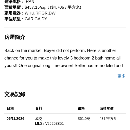
建築風格
： RAN
面積單價
：$437.15/sq.ft ($4,705 / 平方米)
家用電器
：WHU,RF,GR,DW
車位類型
：GAR,GA,DY
房屋簡介
Back on the market. Buyer did not perform. Here is another
chance for you to make this lovely 3 bedroom 2 bath home all
yours!! One original long time owner! Seller has remodeled and
updated many features over the years! Just a few to mention
更多
are; Heat and Air system, Windows and Slider doors, Roof,
Kitchen and both bathrooms. New hot water heater installed one
交易記錄
day before list date. Pride of ownership shows in the custom
kitchen cabinets. Bottom cabinets offer pull out shelves for easy
日期
資料
價格
面積單價
access. The desk area and the Island look like a piece of
furniture with all the special details and superb craftmanship!
06/11/2026
成交
$61.9萬
437/平方尺
MLS#IV25253851
The flooring throughout offers a modern appeal. Both bathrooms