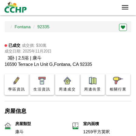
Toggl
navig
Fontana
92335
已成交
成交價: $30萬
成交日期: 2025年11月20日
3卧 | 2.5浴 | 康斗
16590 Terrace Ln Unit G,Fontana, CA 92335
學區資訊
生活資訊
周邊成交
周邊街景
相關行業
房屋信息
房屋類型
室內面積
康斗
1259平方英呎