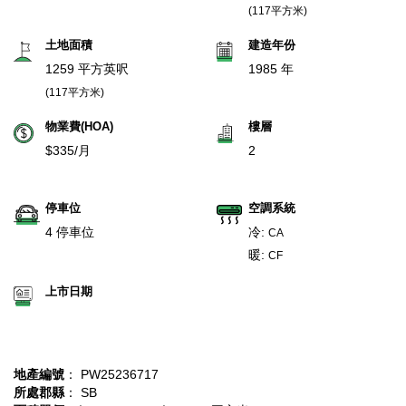
(117平方米)
土地面積
建造年份
1259 平方英呎
1985 年
(117平方米)
物業費(HOA)
樓層
$335/月
2
停車位
空調系統
4 停車位
冷:
CA
暖:
CF
上市日期
地產編號
： PW25236717
所處郡縣
： SB