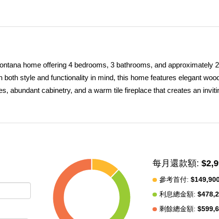
 Fontana home offering 4 bedrooms, 3 bathrooms, and approximately 
h both style and functionality in mind, this home features elegant woo
ces, abundant cabinetry, and a warm tile fireplace that creates an inviti
udes a convenient downstairs bedroom and full bathroom, making it id
ffice. Upstairs, a generous loft provides the perfect space for a media
ous primary suite serves as a relaxing retreat with dual vanities, a c
lete with a custom organizer. Step outside to a covered patio overlook
aining, or simply unwinding after a long day. Conveniently located nea
每月還款額:
$2,
exceptional home offers easy access to top-rated schools, parks, sh
e, and an outstanding location, this is a wonderful opportunity to ow
參考首付:
$149,90
利息總金額:
$478,
剩餘總金額:
$599,
中