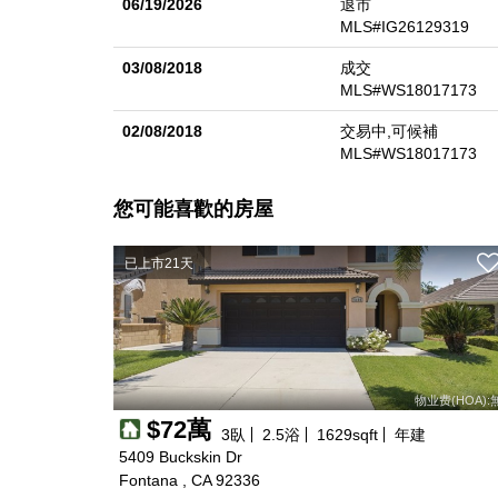
06/19/2026
退市
MLS#IG26129319
03/08/2018
成交
MLS#WS18017173
02/08/2018
交易中,可候補
MLS#WS18017173
您可能喜歡的房屋
已上市21天
物业费(HOA):
$72萬
3
臥
2.5
浴
1629
sqft
年建
5409 Buckskin Dr
Fontana , CA 92336