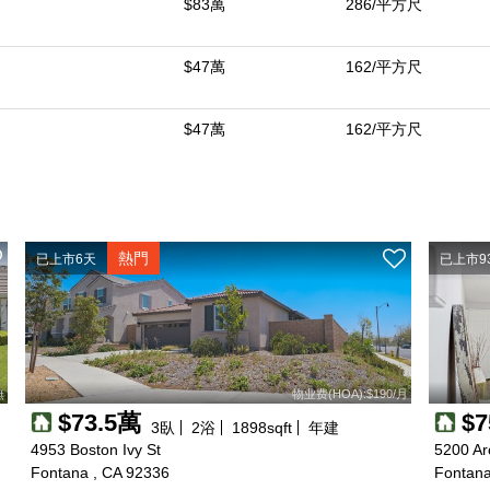
$83萬
286/平方尺
$47萬
162/平方尺
$47萬
162/平方尺
熱門
已上市6天
已上市9
無
物业费(HOA):$190/月
$73.5萬
$
3
臥
2
浴
1898
sqft
年建
4953 Boston Ivy St
5200 Ar
Fontana , CA 92336
Fontana