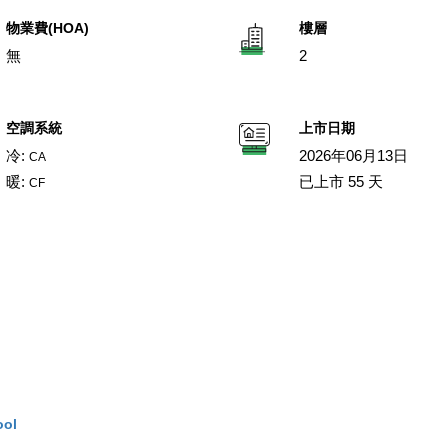
物業費(HOA)
樓層
無
2
空調系統
上市日期
冷:
2026年06月13日
CA
暖:
已上市 55 天
CF
ool