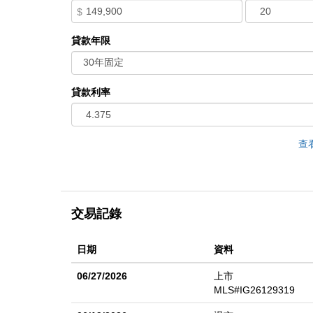
$
貸款年限
貸款利率
查
交易記錄
日期
資料
06/27/2026
上市
MLS#IG26129319