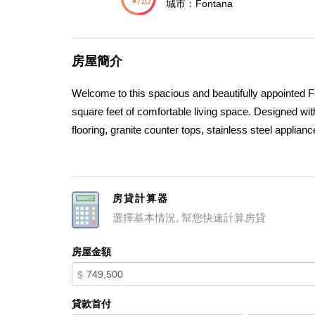
城市：
Fontana
房屋簡介
Welcome to this spacious and beautifully appointed
square feet of comfortable living space. Designed wit
flooring, granite counter tops, stainless steel applian
atmosphere. The thoughtfully designed floor plan incl
guests, multi generational living, or a private home o
game room, or additional family living area. The spaci
房貸計算器
tiled walk-in shower, and a large walk-in closet comp
選擇基本情況, 幫您快速計算房貸
backyardâ€”an ideal setting for outdoor dining, entert
Baseline Avenue and Walnut Avenue in Fontana, this 
房屋金額
dining, and commuter routes. Combining comfort, spac
$
home that truly has it all.
貸款首付