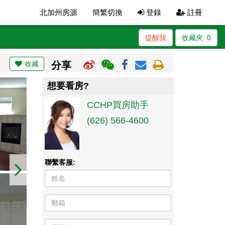
北加州房源
簡繁切換
登錄
註冊
提醒我
收藏夾:
0
收藏
分享
想要看房?
CCHP買房助手
(626) 566-4600
聯繫客服: