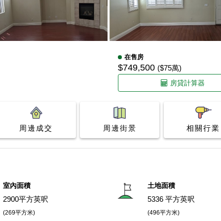
在售房
$749,500
($75萬)
房貸計算器
周邊成交
周邊街景
相關行業
室內面積
土地面積
2900平方英呎
5336 平方英呎
(269平方米)
(496平方米)