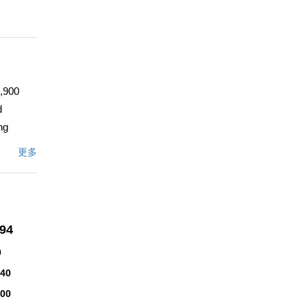
2,900
d
ng
eal for
更多
 room,
ustom-
ing the
r
994
opping,
n a
0
240
600
文描述