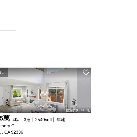
3天
物业费(HOA):無
75萬
4
臥
3
浴
2540
sqft
年建
chery Ct
 , CA 92336