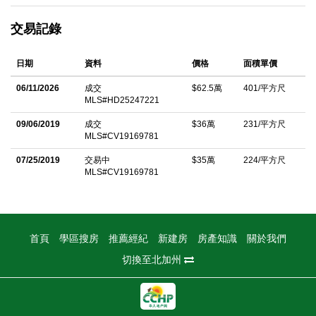
layout with generous living and dining areas, a functional
交易記錄
kitchen, and plenty of room for everyone. The large backyard
provides endless possibilities for outdoor fun, entertaining, or
日期
資料
價格
面積單價
future projects. Located near Fontana Park and many other local
parks, residents enjoy walking trails, sports facilities,
06/11/2026
成交
$62.5萬
401/平方尺
MLS#HD25247221
playgrounds, and community events year-round. Shopping,
dining, and freeway access are just minutes away, offering an
09/06/2019
成交
$36萬
231/平方尺
MLS#CV19169781
easy lifestyle in one of the fastest-growing cities in the Inland
Empire. Donâ€™t miss your chance to own this beautiful
07/25/2019
交易中
$35萬
224/平方尺
MLS#CV19169781
Fontana home â€” spacious, well-located, and full of potential
中文描述
首頁
學區搜房
推薦經紀
新建房
房產知識
關於我們
切換至北加州