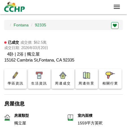
Toggl
navig
Fontana
92335
已成交
成交價: $62.5萬
成交日期: 2026年03月20日
4卧 | 2浴 | 獨立屋
15162 Cambria St,Fontana, CA 92335
學區資訊
生活資訊
周邊成交
周邊街景
相關行業
房屋信息
房屋類型
室內面積
獨立屋
1559平方英呎