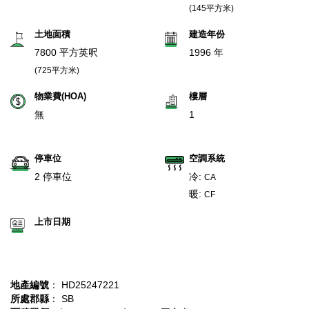
(145平方米)
土地面積
建造年份
7800 平方英呎
1996 年
(725平方米)
物業費(HOA)
樓層
無
1
停車位
空調系統
2 停車位
冷:
CA
暖:
CF
上市日期
地產編號
： HD25247221
所處郡縣
： SB