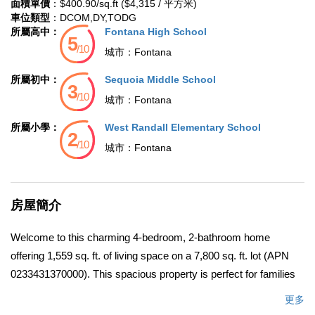
面積單價
：$400.90/sq.ft ($4,315 / 平方米)
車位類型
：DCOM,DY,TODG
所屬高中：
Fontana High School
城市：
Fontana
所屬初中：
Sequoia Middle School
城市：
Fontana
所屬小學：
West Randall Elementary School
城市：
Fontana
房屋簡介
Welcome to this charming 4-bedroom, 2-bathroom home
offering 1,559 sq. ft. of living space on a 7,800 sq. ft. lot (APN
0233431370000). This spacious property is perfect for families
or anyone looking for comfort and convenience in a great
更多
Fontana neighborhood. Inside, youâ€™ll find a bright, open