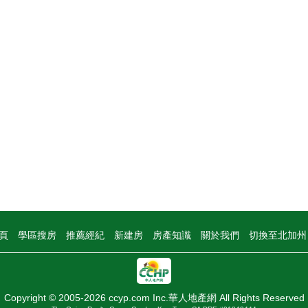
頁
學區搜房
推薦經紀
新建房
房產知識
關於我們
切換至北加
Copyright © 2005-2026 ccyp.com Inc.華人地產網 All Rights Reserved