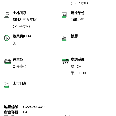
(133平方米)
土地面積
建造年份
5542 平方英呎
1951 年
(515平方米)
物業費(HOA)
樓層
無
1
停車位
空調系統
2 停車位
冷:
CA
暖:
CF,FIR
上市日期
地產編號
： CV25250449
所處郡縣
： LA