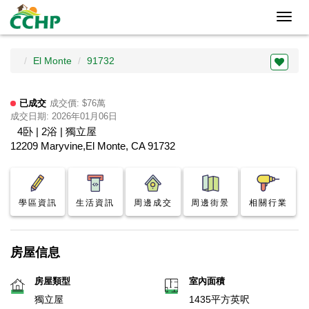
Toggl
navig
El Monte
91732
已成交
成交價: $76萬
成交日期: 2026年01月06日
4卧 | 2浴 | 獨立屋
12209 Maryvine,El Monte, CA 91732
學區資訊
生活資訊
周邊成交
周邊街景
相關行業
房屋信息
房屋類型
室內面積
獨立屋
1435平方英呎