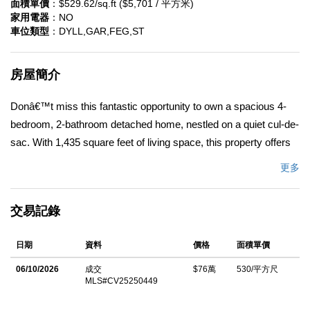
面積單價
：$529.62/sq.ft ($5,701 / 平方米)
家用電器
：NO
車位類型
：DYLL,GAR,FEG,ST
房屋簡介
Donâ€™t miss this fantastic opportunity to own a spacious 4-
bedroom, 2-bathroom detached home, nestled on a quiet cul-de-
sac. With 1,435 square feet of living space, this property offers
plenty of room for comfortable living. Enjoy relaxing evenings by
更多
the large, wood-burning fireplace or take advantage of the
inviting eat-in kitchenâ€”perfect for family meals. The beautifully
交易記錄
maintained, professionally landscaped garden features an
abundance of fruit trees and three separate patio areas, making
日期
資料
價格
面積單價
it great for outdoor entertaining or unwinding in your own private
oasis. An indoor laundry room adds convenience, and the
06/10/2026
成交
$76萬
530/平方尺
MLS#CV25250449
detached garage offers additional storage or parking space.
Newer A/C Heater & Roof. Located close to freeways, public