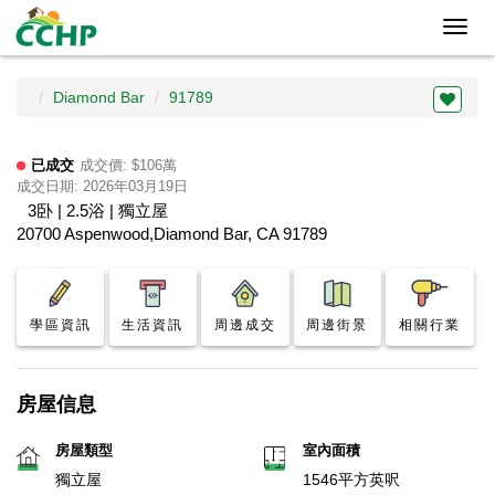
Toggl
navig
Diamond Bar
91789
已成交
成交價: $106萬
成交日期: 2026年03月19日
3卧 | 2.5浴 | 獨立屋
20700 Aspenwood,Diamond Bar, CA 91789
學區資訊
生活資訊
周邊成交
周邊街景
相關行業
房屋信息
房屋類型
室內面積
獨立屋
1546平方英呎