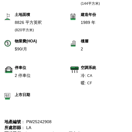
(144平方米)
土地面積
建造年份
8826 平方英呎
1989 年
(820平方米)
物業費(HOA)
樓層
$90/月
2
停車位
空調系統
2 停車位
冷:
CA
暖:
CF
上市日期
地產編號
： PW25242908
所處郡縣
： LA