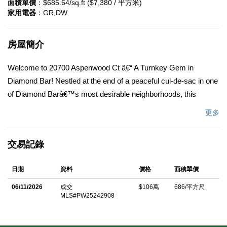
面積單價
：$685.64/sq.ft ($7,380 / 平方米)
家用電器
：GR,DW
房屋簡介
Welcome to 20700 Aspenwood Ct â€“ A Turnkey Gem in
Diamond Bar! Nestled at the end of a peaceful cul-de-sac in one
of Diamond Barâ€™s most desirable neighborhoods, this
beautifully updated home offers the perfect blend of comfort,
更多
style, and convenience. Featuring 3 spacious bedrooms, 2.5
bathrooms, and a light-filled living room with soaring ceilings,
交易記錄
this home is designed for modern living. Step inside to find a
completely remodeled home from top to bottom, including wood
日期
資料
價格
面積單價
laminate flooring, new paint, and updated bathrooms. The heart
of the home is a newly remodeled, chef-inspired kitchen
06/11/2026
成交
$106萬
686/平方尺
MLS#PW25242908
boasting sleek white cabinetry, quartz countertops, a large
center island, a new gas range, a wine refrigerator and a tv
niche to watch your favorite cooking shows while preparing