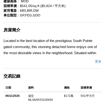
建築風格
： MOD
面積單價
：$541.05/sq.ft ($5,824 / 平方米)
家用電器
：6BS,BIR,DW
車位類型
：GP,FEG,GDO
房屋簡介
Located in the best location of the prestigious South Pointe
gated community, this stunning detached home enjoys one of
the most desirable views in the neighborhood. Situated within
the award-winning Walnut Valley Unified School District and
更多
walking distance to South Pointe Middle School, this residence
offers 3,179 sq.ft. of living space with 4 bedrooms, 4 baths, and
交易記錄
a versatile third-floor bonus room with balcony. The open-
concept first floor features soaring ceilings, a spacious living and
日期
資料
價格
面積單價
dining area, and a California Room with covered patio design,
creating seamless indoor-outdoor living. The gourmet kitchen is
06/11/2026
成交
$172萬
541/平方尺
MLS#AR25226939
a chefâ€™s dream with Monogram stainless steel appliances,