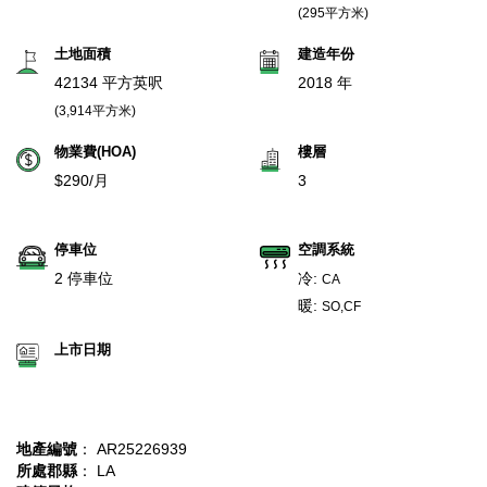
(295平方米)
土地面積
建造年份
42134 平方英呎
2018 年
(3,914平方米)
物業費(HOA)
樓層
$290/月
3
停車位
空調系統
2 停車位
冷:
CA
暖:
SO,CF
上市日期
地產編號
： AR25226939
所處郡縣
： LA