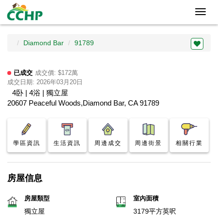
Toggl
navig
Diamond Bar
91789
已成交
成交價: $172萬
成交日期: 2026年03月20日
4卧 | 4浴 | 獨立屋
20607 Peaceful Woods,Diamond Bar, CA 91789
學區資訊
生活資訊
周邊成交
周邊街景
相關行業
房屋信息
房屋類型
室內面積
獨立屋
3179平方英呎