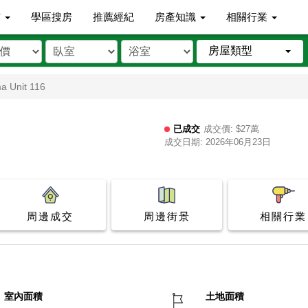
市
學區搜房
推薦經紀
房產知識
相關行業
房屋類型
a Unit 116
已成交
成交價: $27萬
成交日期: 2026年06月23日
周邊成交
周邊街景
相關行業
室內面積
土地面積