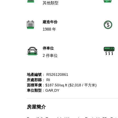
其他類型
建造年份
1988 年
停車位
2 停車位
地產編號
： RS26120861
所處郡縣
： RI
面積單價
：$187.50/sq.ft ($2,018 / 平方米)
車位類型
：GAR,DY
房屋簡介