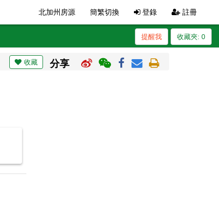
北加州房源
簡繁切換
登錄
註冊
提醒我
收藏夾:
0
收藏
分享