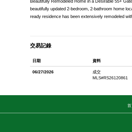
Beautifully Remodeled Home in a Desirable 55+ Gat
beautifully updated 2-bedroom, 2-bathroom home loca
ready residence has been extensively remodeled with
furnace, and fresh interior and exterior paint. The sty
fixtures, and a bright, open feel. The remodeled kit
a fresh and functional space for cooking and enterta
交易記錄
finishes and fixtures. Whether you're looking for a ful
low-maintenance living in a secure gated community w
日期
資料
a beautifully updated home in the heart of Desert Hot
06/27/2026
成交
MLS#RS26120861
首