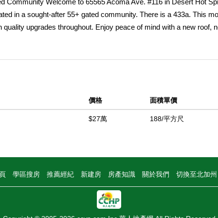
ed Community Welcome to 65565 Acoma Ave. #116 in Desert Hot Spr
ted in a sought-after 55+ gated community. There is a 433a. This mo
 quality upgrades throughout. Enjoy peace of mind with a new roof, 
lish interior features new flooring, modern recessed lighting, updated li
chen showcases new cabinetry, new countertops, and new appliances, 
ining. Both bathrooms have been tastefully renovated with contempora
l-time residence or a seasonal retreat, this home offers comfort, style,
ith amenities designed for active adults. Don't miss this opportunity
價格
面積單價
 Springs!
$27萬
188/平方尺
中
頁
學區搜房
推薦經紀
新建房
房產知識
關於我們
切換至北加