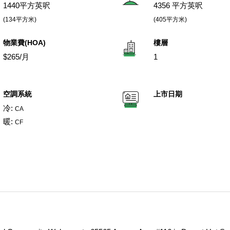
1440平方英呎
4356 平方英呎
(134平方米)
(405平方米)
物業費(HOA)
樓層
$265/月
1
空調系統
上市日期
冷:
CA
暖:
CF