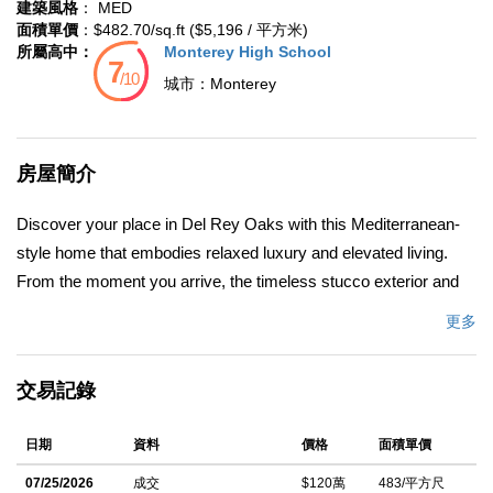
建築風格
： MED
面積單價
：$482.70/sq.ft ($5,196 / 平方米)
所屬高中：
Monterey High School
城市：
Monterey
房屋簡介
Discover your place in Del Rey Oaks with this Mediterranean-
style home that embodies relaxed luxury and elevated living.
From the moment you arrive, the timeless stucco exterior and
warm architectural details set the tone for a home designed to
更多
inspire. Inside, beautiful stone tile flooring flows throughout the
main level, creating a seamless blend of elegance and comfort.
交易記錄
The open, airy spaces invite gatherings with friends or quiet
evenings at home, all while bathed in natural light. The second
日期
資料
價格
面積單價
floor is devoted entirely to the primary suite, offering a private
retreat. Expansive and serene, it provides the perfect sanctuary
07/25/2026
成交
$120萬
483/平方尺