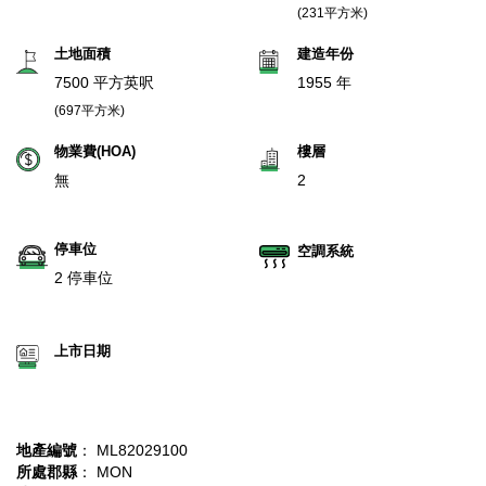
(231平方米)
土地面積
建造年份
7500 平方英呎
1955 年
(697平方米)
物業費(HOA)
樓層
無
2
停車位
空調系統
2 停車位
上市日期
地產編號
： ML82029100
所處郡縣
： MON