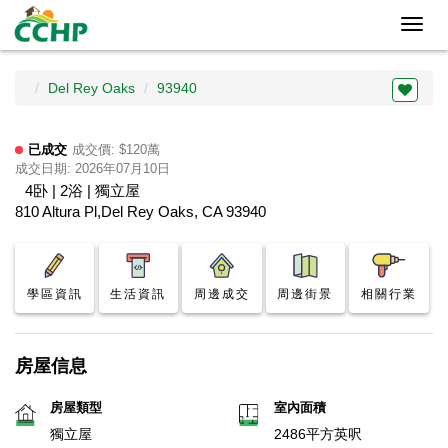
Toggl
navig
Del Rey Oaks
93940
已成交
成交價: $120萬
成交日期: 2026年07月10日
4卧 | 2浴 | 獨立屋
810 Altura Pl,Del Rey Oaks, CA 93940
學區資訊
生活資訊
周邊成交
周邊街景
相關行業
房屋信息
房屋類型
室內面積
獨立屋
2486平方英呎