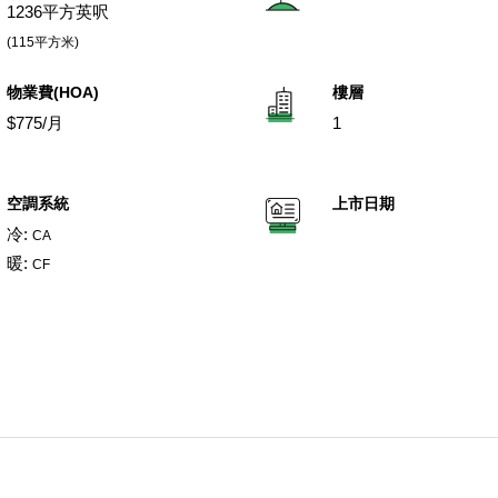
1236平方英呎
(115平方米)
物業費(HOA)
樓層
$775/月
1
空調系統
上市日期
冷:
CA
暖:
CF