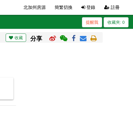
北加州房源
簡繁切換
登錄
註冊
提醒我
收藏夾:
0
收藏
分享