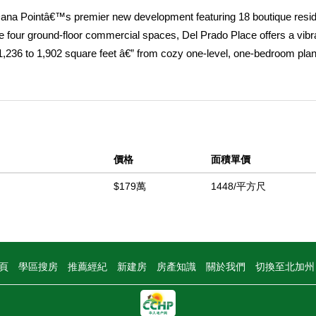
Dana Pointâ€™s premier new development featuring 18 boutique resid
ove four ground-floor commercial spaces, Del Prado Place offers a vibr
 1,236 to 1,902 square feet â€” from cozy one-level, one-bedroom plan
 private outdoor space and a variety of views. Two secure garage pa
torage closets provide additional comfort and convenience. Enjoy th
 residence or low-maintenance vacation home, just two blocks from Her
a Point Harbor, scenic Headlands trails, and Monarch Beach Golf 
價格
面積單價
中
$179萬
1448/平方尺
頁
學區搜房
推薦經紀
新建房
房產知識
關於我們
切換至北加