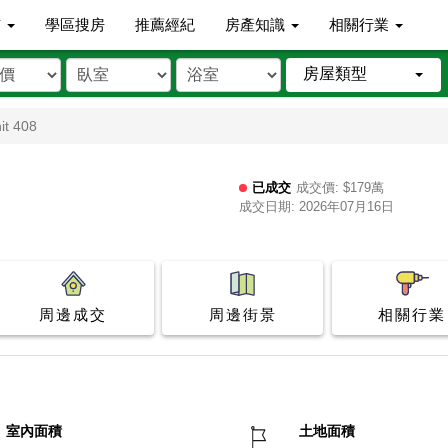
市
學區搜房
推薦經紀
房產知識
相關行業
房屋類型
it 408
已成交
成交價: $179萬
成交日期: 2026年07月16日
周邊成交
周邊街景
相關行業
室內面積
土地面積