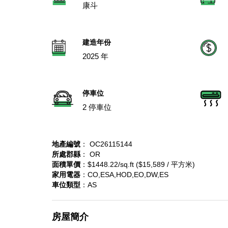
康斗
建造年份
2025 年
停車位
2 停車位
地產編號
： OC26115144
所處郡縣
： OR
面積單價
：$1448.22/sq.ft ($15,589 / 平方米)
家用電器
：CO,ESA,HOD,EO,DW,ES
車位類型
：AS
房屋簡介