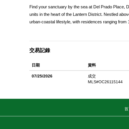
Find your sanctuary by the sea at Del Prado Place, 
units in the heart of the Lantern District. Nestled ab
urban-coastal lifestyle, with residences ranging from
spacious two-level, two-bedroom plans â€” most with
spaces with EV charging, central AC, and dedicated s
ultimate lock-and-leave lifestyle, ideal as a primary
交易記錄
Park and moments from surfing at Doheny Beach, Dan
Resort.
日期
資料
07/25/2026
成交
MLS#OC26115144
首