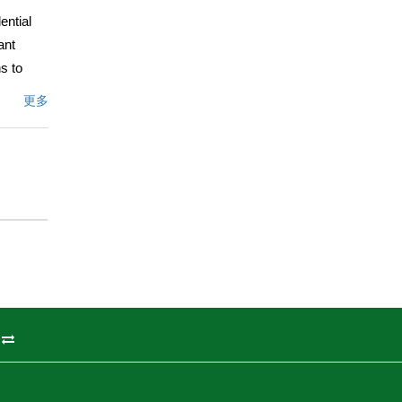
ential
ant
s to
rking
更多
e
itage
Links &
文描述
州