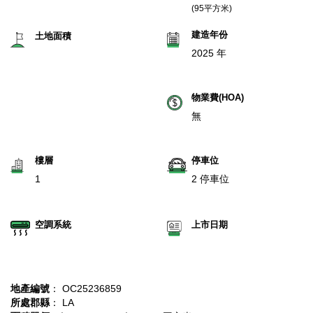
(95平方米)
建造年份
土地面積
2025 年
物業費(HOA)
無
樓層
停車位
1
2 停車位
空調系統
上市日期
地產編號
： OC25236859
所處郡縣
： LA