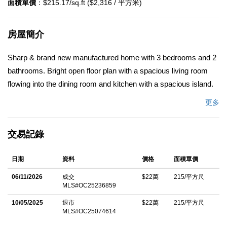
面積單價
：$215.17/sq.ft ($2,316 / 平方米)
房屋簡介
Sharp & brand new manufactured home with 3 bedrooms and 2
bathrooms. Bright open floor plan with a spacious living room
flowing into the dining room and kitchen with a spacious island.
All new countertops throughout with new wooden cabinets in
更多
bathroom and kitchen. Drywall throughout, recessed lighting and
Central AC/heat. Separate laundry room with a covered parking
交易記錄
area and carport. Great and family friendly park with pool and
clubhouse. Convenient location close to shopping, parks,
日期
資料
價格
面積單價
schools and easy freeway access.
06/11/2026
成交
$22萬
215/平方尺
中文描述
MLS#OC25236859
10/05/2025
退市
$22萬
215/平方尺
MLS#OC25074614