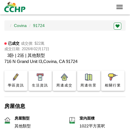
Toggl
navig
Covina
91724
已成交
成交價: $22萬
成交日期: 2026年02月17日
3卧 | 2浴 | 其他類型
716 N Grand Unit I3,Covina, CA 91724
學區資訊
生活資訊
周邊成交
周邊街景
相關行業
房屋信息
房屋類型
室內面積
其他類型
1022平方英呎