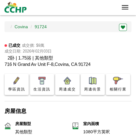
Toggl
navig
Covina
91724
已成交
成交價: $9萬
成交日期: 2026年02月03日
2卧 | 1.75浴 | 其他類型
716 N Grand Av Unit F-8,Covina, CA 91724
學區資訊
生活資訊
周邊成交
周邊街景
相關行業
房屋信息
房屋類型
室內面積
其他類型
1080平方英呎