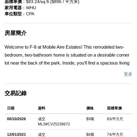
面積單價
：$83.24/sq.ft ($896 / 平方米)
家用電器
：WHU
車位類型
：CPA
房屋簡介
Welcome to F-8 at Mobile Aire Estates! This remodeled two-
bedroom, two-bathroom home is situated on a desirable corner
lot near the back of the park. Inside, you'll find a spacious living
room and an open-concept layout that seamlessly connects the
更多
kitchen, dining, and living areas. The home features numerous
updates, including modern kitchen and bathroom cabinets, sleek
交易記錄
quartz countertops, waterproof vinyl flooring and a newer roof.
Two efficient mini-split units provide both air conditioning and
日期
資料
價格
面積單價
heat, ensuring year-round comfort. The primary suite offers a
peaceful retreat with a generous walk-in closet and a private
06/10/2026
成交
$9萬
83/平方尺
MLS#CV25238672
bathroom. Additional conveniences include indoor laundry and
ample storage space throughout. Mobile Aire Estates offers
12/01/2021
成交
$8萬
74/平方尺