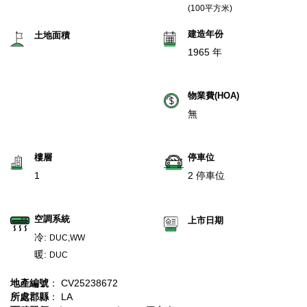
(100平方米)
建造年份
土地面積
1965 年
物業費(HOA)
無
樓層
停車位
1
2 停車位
空調系統
上市日期
冷:
DUC,WW
暖:
DUC
地產編號
： CV25238672
所處郡縣
： LA