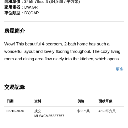
面積單價
：$458.79/sq.ft ($4,938 / 平方米)
家用電器
：DW,GR
車位類型
：DY,GAR
房屋簡介
Wow! This beautiful 4-bedroom, 2-bath home has such a
wonderful layout and lovely flooring throughout. The cozy living
room and dining area flow nicely into the kitchen, which opens
up to the family room to create a bright and welcoming space
更多
thatâ€™s perfect for spending time together. All four bedrooms
are located down the hall, with one set up as a convenient walk-
交易記錄
through bedroom that would make a great home office, nursery,
or creative space. Step outside and enjoy a spacious backyard
日期
資料
價格
面積單價
with plenty of room for a play area, garden, or BBQ setup,
making it ideal for everyday fun and family time. The generous
06/10/2026
成交
$83.5萬
459/平方尺
MLS#CV25227757
garage offers extra space for storage or weekend projects.
Come see how comfortable and inviting this home feels. Itâ€™s