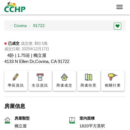
Toggl
navig
Covina
91722
已成交
成交價: $83.5萬
成交日期: 2025年12月17日
4卧 | 1.75浴 | 獨立屋
4133 N Ellen Dr,Covina, CA 91722
學區資訊
生活資訊
周邊成交
周邊街景
相關行業
房屋信息
房屋類型
室內面積
獨立屋
1820平方英呎