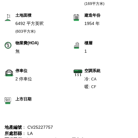
(169平方米)
土地面積
建造年份
6492 平方英呎
1954 年
(603平方米)
物業費(HOA)
樓層
無
1
停車位
空調系統
2 停車位
冷:
CA
暖:
CF
上市日期
地產編號
： CV25227757
所處郡縣
： LA