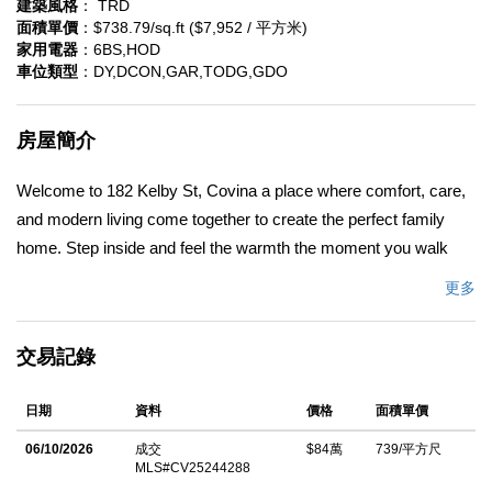
建築風格
： TRD
面積單價
：$738.79/sq.ft ($7,952 / 平方米)
家用電器
：6BS,HOD
車位類型
：DY,DCON,GAR,TODG,GDO
房屋簡介
Welcome to 182 Kelby St, Covina a place where comfort, care,
and modern living come together to create the perfect family
home. Step inside and feel the warmth the moment you walk
through the door. This beautifully remodeled 3-bedroom, 2-bath
更多
home has been thoughtfully updated from top to bottom ready
for new memories to be made. Fresh paint inside and out, new
交易記錄
flooring that gleams in the natural light, and soft recessed lighting
set a cozy and inviting tone throughout. The heart of the home is
日期
資料
價格
面積單價
the stunning new kitchen where family dinners and morning
coffee will soon fill the air. With modern cabinetry, sleek
06/10/2026
成交
$84萬
739/平方尺
MLS#CV25244288
countertops, stainless-steel appliances, and a spacious pantry,