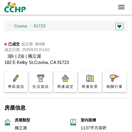
Toggl
navig
Covina
91723
已成交
成交價: $84萬
成交日期: 2026年01月14日
3卧 | 2浴 | 獨立屋
182 E Kelby St,Covina, CA 91723
學區資訊
生活資訊
周邊成交
周邊街景
相關行業
房屋信息
房屋類型
室內面積
獨立屋
1137平方英呎