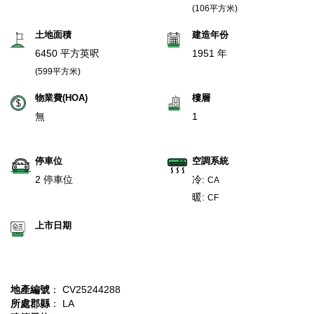
(106平方米)
土地面積
建造年份
6450 平方英呎
1951 年
(599平方米)
物業費(HOA)
樓層
無
1
停車位
空調系統
2 停車位
冷:
CA
暖:
CF
上市日期
地產編號
： CV25244288
所處郡縣
： LA