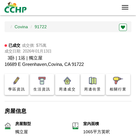
Toggl
navig
Covina
91722
已成交
成交價: $75萬
成交日期: 2026年01月13日
3卧 | 1浴 | 獨立屋
16689 E Greenhaven,Covina, CA 91722
學區資訊
生活資訊
周邊成交
周邊街景
相關行業
房屋信息
房屋類型
室內面積
獨立屋
1065平方英呎