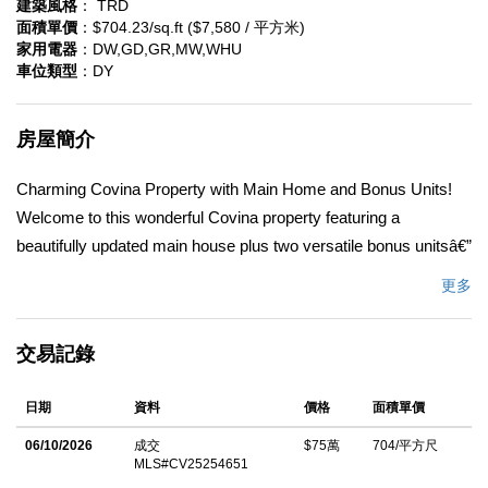
建築風格
： TRD
面積單價
：$704.23/sq.ft ($7,580 / 平方米)
家用電器
：DW,GD,GR,MW,WHU
車位類型
：DY
房屋簡介
Charming Covina Property with Main Home and Bonus Units!
Welcome to this wonderful Covina property featuring a
beautifully updated main house plus two versatile bonus unitsâ€”
perfect for extended family or other opportunities. The main
更多
home offers 3 bedrooms and 1 remodeled bath, showcasing a
gorgeous upgraded kitchen with custom cabinetry, granite
交易記錄
countertops, tile flooring, and stainless steel appliances
(included!). Enjoy meals in the adjacent dining area or step out
日期
資料
價格
面積單價
to the newer backyard deck, ideal for relaxing or entertaining.
The bathroom has been stylishly remodeled, and the home
06/10/2026
成交
$75萬
704/平方尺
MLS#CV25254651
features new carpet throughout for a fresh, move-in-ready feel.