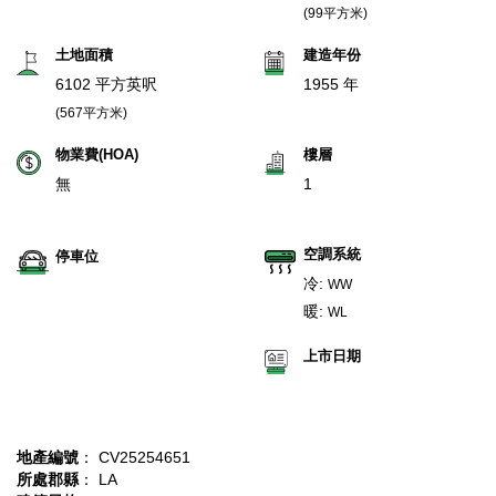
(99平方米)
土地面積
建造年份
6102 平方英呎
1955 年
(567平方米)
物業費(HOA)
樓層
無
1
空調系統
停車位
冷:
WW
暖:
WL
上市日期
地產編號
： CV25254651
所處郡縣
： LA