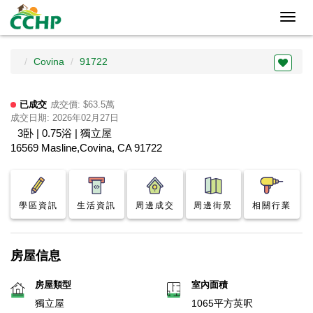
Toggl
navig
Covina
91722
已成交
成交價: $63.5萬
成交日期: 2026年02月27日
3卧 | 0.75浴 | 獨立屋
16569 Masline,Covina, CA 91722
學區資訊
生活資訊
周邊成交
周邊街景
相關行業
房屋信息
房屋類型
室內面積
獨立屋
1065平方英呎