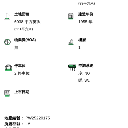
(99平方米)
土地面積
建造年份
6038 平方英呎
1955 年
(561平方米)
物業費(HOA)
樓層
無
1
停車位
空調系統
2 停車位
冷:
NO
暖:
WL
上市日期
地產編號
： PW25220175
所處郡縣
： LA